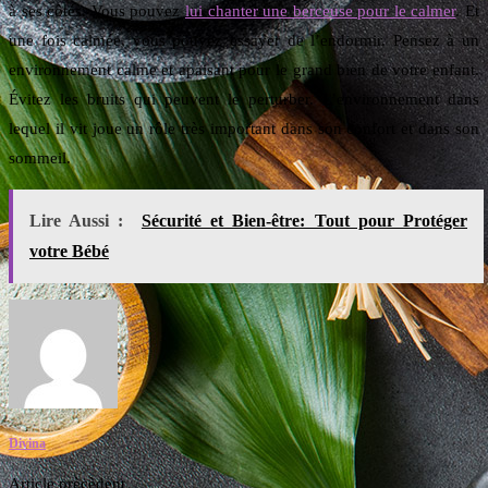
à ses côtés. Vous pouvez
lui chanter une berceuse pour le calmer
. Et
une fois calmée, vous pouvez essayer de l’endormir. Pensez à un
environnement calme et apaisant pour le grand bien de votre enfant.
Évitez les bruits qui peuvent le perturber. L’environnement dans
lequel il vit joue un rôle très important dans son confort et dans son
sommeil.
Lire Aussi :
Sécurité et Bien-être: Tout pour Protéger
votre Bébé
Divina
Article prècèdent