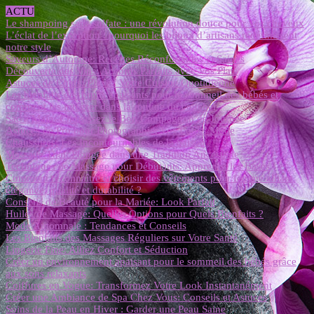
ACTU
Le shampoing sans sulfate : une révolution douce pour vos cheveux
L’éclat de l’exception : pourquoi les bijoux d’artisans redéfinissent
notre style
Saveurs d’Automne: Recettes Réconfortantes et Saines
Découverte des Vins: Accords Parfaits avec Vos Plats
Astuces de Chefs: Élevez Votre Cuisine Quotidienne
Les bienfaits des bruits apaisants pour le sommeil des bébés et
comment les intégrer dans la routine du coucher
Sac à Main: Choisissez le Bon Compagnon de Journée
Astuces de Pro pour Photographier vos Looks Mode
Chaussures: Les Incontournables de la Saison
Massage Thaï: Plongée dans une Tradition Ancestrale
Techniques de Massage pour Débutants: Apprenez les Bases
Comment reconnaître et choisir des vêtements pour femme alliant
élégance, qualité et durabilité ?
Conseils de Beauté pour la Mariée: Look Parfait
Huiles de Massage: Quelles Options pour Quels Bienfaits ?
Mode Automnale : Tendances et Conseils
Les Bienfaits des Massages Réguliers sur Votre Santé
Lingerie Fine: Alliez Confort et Séduction
Créer un environnement apaisant pour le sommeil des bébés grâce
aux sons relaxants
Coiffures en Vogue: Transformez Votre Look Instantanément
Créer une Ambiance de Spa Chez Vous: Conseils et Astuces
Soins de la Peau en Hiver : Garder une Peau Saine