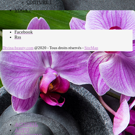
COIFFURE
1
YOGA
7
Facebook
Rss
Divina-beauty.com
@2020 - Tous droits réservés -
SiteMap
ACCUEIL
ACTU