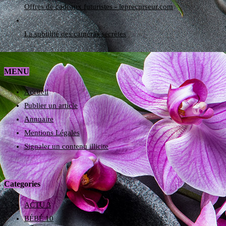
Offres de cadeaux futuristes - leprecurseur.com
La subtilité des caméras secrètes
MENU
Accueil
Publier un article
Annuaire
Mentions Légales
Signaler un contenu illicite
Categories
ACTU
3
BÉBÉ
10