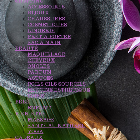
SHOPPING
ACCESSOIRES
BIJOUX
CHAUSSURES
COSMÉTIQUES
LINGERIE
PRÊT A PORTER
SAC A MAIN
BEAUTÉ
MAQUILLAGE
CHEVEUX
ONGLES
PARFUM
ASTUCES
POILS CILS SOURCILS
MEDCINE ESTHETIQUE
SOINS
BÉBÉ
ENFANT
BIEN-ÊTRE
MASSAGE
SANTÉ AU NATUREL
YOGA
CADEAUX