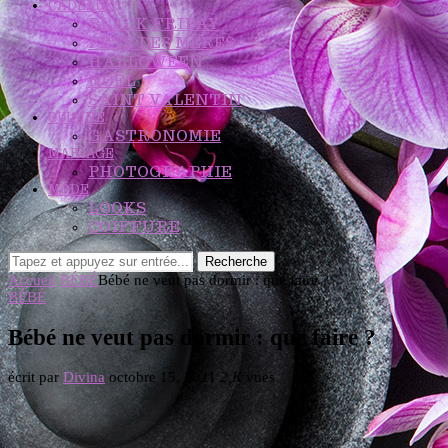
CADEAUX
BLACK FRIDAY
FÊTE DES MÈRES
HALLOWEEN
NOËL
SAINT VALENTIN
CUISINE
GASTRONOMIE
MARIAGE
PHOTOGRAPHIE
MODE
LOOKS
COIFFURE
Recherche
Accueil
BÉBÉ
Bébé ne veut pas dormir : que faire ?
BÉBÉ
Bébé ne veut pas dormir : que faire ?
écrit par
Divina
octobre 15, 2021
2,K
vues