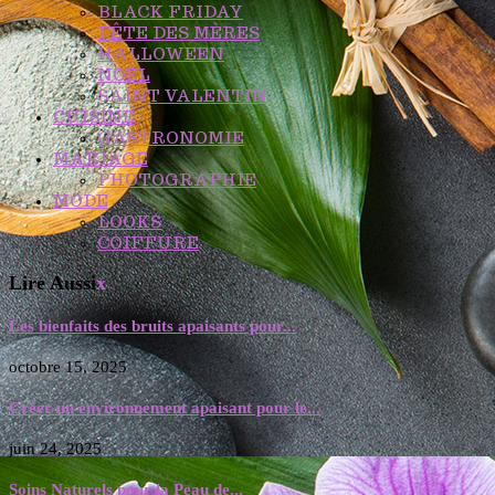
BLACK FRIDAY
FÊTE DES MÈRES
HALLOWEEN
NOËL
SAINT VALENTIN
CUISINE
GASTRONOMIE
MARIAGE
PHOTOGRAPHIE
MODE
LOOKS
COIFFURE
Lire Aussi
x
Les bienfaits des bruits apaisants pour...
octobre 15, 2025
Créer un environnement apaisant pour le...
juin 24, 2025
Soins Naturels pour la Peau de...