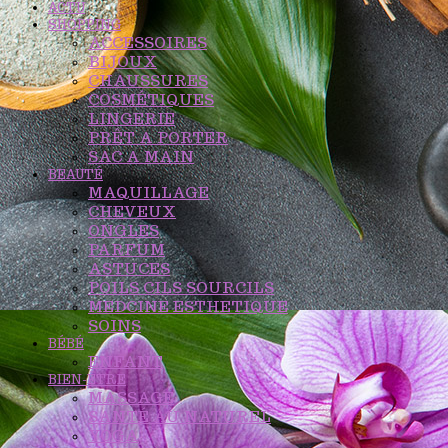
ACTU
SHOPPING
ACCESSOIRES
BIJOUX
CHAUSSURES
COSMÉTIQUES
LINGERIE
PRÊT A PORTER
SAC A MAIN
BEAUTÉ
MAQUILLAGE
CHEVEUX
ONGLES
PARFUM
ASTUCES
POILS CILS SOURCILS
MEDCINE ESTHETIQUE
SOINS
BÉBÉ
ENFANT
BIEN-ÊTRE
MASSAGE
SANTÉ AU NATUREL
YOGA