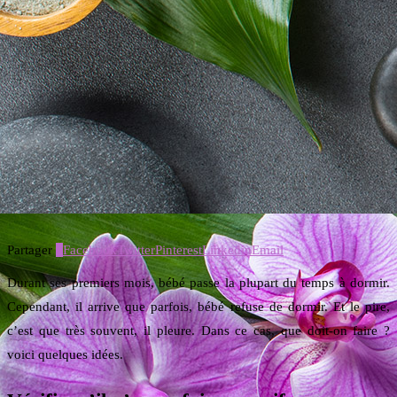
Partager
2
Facebook
Twitter
Pinterest
Linkedin
Email
Durant ses premiers mois, bébé passe la plupart du temps à dormir.
Cependant, il arrive que parfois, bébé refuse de dormir. Et le pire,
c’est que très souvent, il pleure. Dans ce cas, que doit-on faire ?
voici quelques idées.