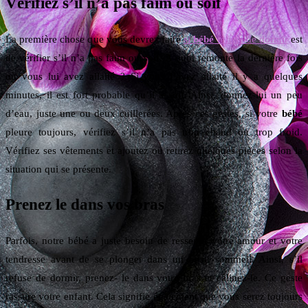
Vérifiez s’il n’a pas faim ou soif
La première chose que vous devrez faire
si
bébé
refuse de dormir
est
de vérifier s’il n’a pas faim ou soif. A quoi remonte la dernière fois
où vous lui avez allaité ? Si vous l’avez allaité il y a quelques
minutes, il est fort probable qu’il a soif. Ainsi, donnez-lui un peu
d’eau, juste une ou deux cuillerées. Après ces gestes, si votre
bébé
pleure toujours, vérifiez s’il n’a pas trop chaud ou trop froid.
Vérifiez ses vêtements et ajoutez ou retirez quelques pièces selon la
situation qui se présente.
Prenez le dans vos bras
Parfois, notre bébé a juste besoin de ressentir votre amour et votre
tendresse avant de se plonger dans un beau sommeil. Ainsi, s’il
refuse de dormir, prenez- le dans votre bras et câlinez-le. Ce geste
rassure votre enfant. Cela signifie également que vous serez toujours