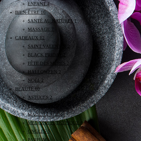
ENFANT
4
BIEN-ÊTRE
16
SANTÉ AU NATUREL
1
MASSAGE
7
CADEAUX
12
SAINT VALENTIN
2
BLACK FRIDAY
2
FÊTE DES MÈRES
2
HALLOWEEN
2
NOËL
2
BEAUTÉ
60
ASTUCES
2
CHEVEUX
16
MAQUILLAGE
6
MEDCINE ESTHETIQUE
6
ONGLES
5
PARFUM
6