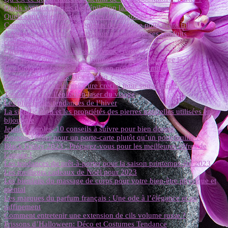
Quels sont les risques de l’épilation laser ?
Quels sont les effets des pierres de l’orgonite ?
Comment choisir des vêtements de mariage pour petite fille ?
4 Astuces pour une conservation optimale de ses produits
cosmétiques
Quels soins apporter à vos cheveux crépus ?
Tout savoir pour choisir la bonne perruque pour votre look
Les looks préférés des hommes en matière de mode
Comment ranger ses sacs à main ?
Comment choisir la meilleure crèche pour son enfant ?
Tout savoir sur l’épilation laser du visage
Les plus belles tendances de l’hiver
La signification et les propriétés des pierres naturelles utilisées en
bijouterie
Jeunes couples: 10 conseils à suivre pour bien dormir
Pourquoi opter pour un porte-carte plutôt qu’un portefeuille ?
Black Friday 2023 : Préparez-vous pour les meilleures offres de
l’année !
Les tendances du prêt-à-porter pour la saison printemps-été 2023
Les meilleurs cadeaux de Noël pour 2023
Les bienfaits du massage de corps pour votre bien-être physique et
mental
Les marques du parfum français : Une ode à l’élégance et au
raffinement
Comment entretenir une extension de cils volume russe ?
Frissons d’Halloween: Déco et Costumes Tendance