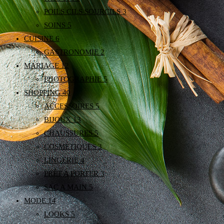
POILS CILS SOURCILS
3
SOINS
5
CUISINE
6
GASTRONOMIE
2
MARIAGE
12
PHOTOGRAPHIE
5
SHOPPING
40
ACCESSOIRES
5
BIJOUX
13
CHAUSSURES
5
COSMÉTIQUES
3
LINGERIE
4
PRÊT A PORTER
3
SAC A MAIN
5
MODE
14
LOOKS
5