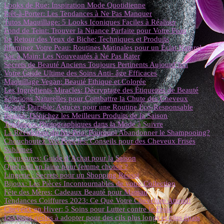
Looks de Rue: Inspiration Mode Quotidienne
Prêt-à-Porter: Les Tendances à Ne Pas Manquer
Tutos Maquillage: 5 Looks Iconiques Faciles à Réaliser
Fond de Teint: Trouver la Nuance Parfaite pour Votre Peau
Le Retour des Yeux de Biche: Techniques et Produits
Illuminez Votre Peau: Routines Matinales pour un Éclat Naturel
Sac à Main: Les Nouveautés à Ne Pas Rater
Secrets de Beauté Anciens Toujours Pertinents Aujourd’hui
Votre Guide Ultime des Soins Anti- âge Efficaces
Maquillage Vegan: Beauté Ethique et Colorée
Les Ingrédients Miracles: Décryptage des Étiquettes de Beauté
Solutions Naturelles pour Combattre la Chute des Cheveux
Beauté Durable: Astuces pour une Routine Éco-Responsable
Beauté: Dénichez les Meilleurs Produits de la Saison
Tendances Photographiques dans la Mode à Suivre
La Révolution du No-Poo: Pourquoi Abandonner le Shampooing?
Chouchoutez Vos Boucles: Conseils pour des Cheveux Frisés
Sublimes
Chaussures: Guide d’Achat pour la Saison
Quel pull en laine pour femme choisir ?
Lingerie : Secrets pour un Shopping Réussi
Bijoux: Les Pièces Incontournables de votre Collection
Fête des Mères: Cadeaux Beauté pour Maman
Tendances Coiffures 2023: Ce Que Votre Chevelure Attend!
Cheveux en Hiver: 5 Soins pour Lutter contre le Froid
Les bons gestes à adopter pour des cils plus longs et plus épais