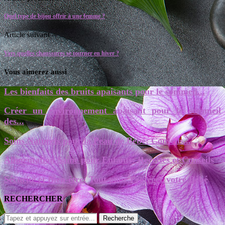
Quel type de bijou offrir à une femme ?
Article suivant
Vers quelles chaussures se tourner en hiver ?
Vous aimerez aussi
Les bienfaits des bruits apaisants pour le sommeil...
Créer un environnement apaisant pour le sommeil
des...
Soins Naturels pour la Peau de Bébé: Conseils...
Alimentation Saine pour Enfants: Recettes et Conseils
Sécurité et Bien-être: Tout pour Protéger votre Bébé
RECHERCHER