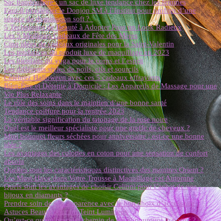
Sac bandoulière : un sac de luxe tendance chez les femmes
Faut-il privilégier le Donjon SM à l’Institut pour profiter d’une
séance de domination soft ?
5 Techniques de Beauté à Adopter Pour un Look Radieux
Les 5 Meilleurs Cadeaux de Fête des Mères
Cinq idées de cadeaux originales pour la Saint-Valentin
Les tendances du produit luxe de maquillage en 2023
Les bienfaits du yoga pour le corps et l’esprit
Les différents styles de poils, cils et sourcils
Célébrez Halloween avec ces 5 cadeaux effrayants
Bien-Être et Détente à Domicile : Les Appareils de Massage pour une
Vie Plus Relaxante
Le rôle des soins dans le maintien d’une bonne santé
Tendance coiffure pour la rentrée 2023
La véritable signification du tatouage de la rose noire
Quel est le meilleur spécialiste pour une greffe de cheveux ?
Mini bouquet fleurs séchées pour anniversaire : est-ce une bonne
idée ?
Les avantages des culottes en coton pour une sensation de confort
absolu
Quelles sont les caractéristiques distinctives des montres Orient ?
Les Must-Have dans Votre Trousse à Maquillage cet Automne
Quels sont les avantages de choisir Celinni pour l’achat de vos
bijoux en diamants ?
Prendre soin de son apparence avec le bon choix d’accessoire
Astuces Beauté pour un Teint Lumineux
Qu’est-ce qu’un bracelet chemin de vie et pourquoi le porter ?