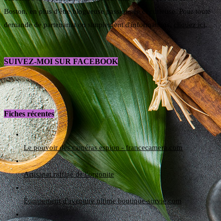
Boston, en plus d'être blogueuse passionnée et curieuse. Pour toute
demande de partenariat ou simplement d'informations,
cliquez ici
.
SUIVEZ-MOI SUR FACEBOOK
Fiches récentes
Le pouvoir des caméras espion - francecamera.com
Artisanat raffiné de l'orgonite
Équipement d'aventure ultime boutique-survie.com