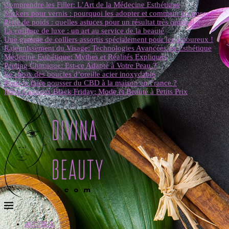
Comprendre les Filler: L’Art de la Médecine Esthétique
Stickers pour vernis : pourquoi les adopter et comment les poser ?
Perte de poids : quelles astuces pour un résultat très optimal ?
La coiffure de luxe : un art au service de la beauté
Une gamme de colliers assortis spécialement pour les amoureux !
Rajeunissement du Visage: Technologies Avancées en Esthétique
Médecine Esthétique: Mythes et Réalités Expliqués
Peeling Chimique: Est-ce Adapté à Votre Peau ?
Le choix des boucles d’oreille acier inoxydable
Peut-on faire pousser du CBD à la maison en France ?
Idées Cadeaux Black Friday: Mode et Beauté à Petits Prix
ACCUEIL