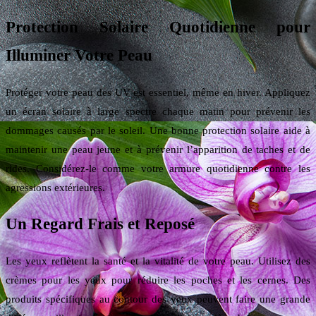
Protection Solaire Quotidienne pour
Illuminer Votre Peau
Protéger votre peau des UV est essentiel, même en hiver. Appliquez
un écran solaire à large spectre chaque matin pour prévenir les
dommages causés par le soleil. Une bonne protection solaire aide à
maintenir une peau jeune et à prévenir l’apparition de taches et de
rides. Considérez-le comme votre armure quotidienne contre les
agressions extérieures.
Un Regard Frais et Reposé
Les yeux reflètent la santé et la vitalité de votre peau. Utilisez des
crèmes pour les yeux pour réduire les poches et les cernes. Des
produits spécifiques au contour des yeux peuvent faire une grande