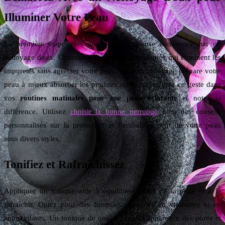
Illuminer Votre Peau
La première étape vers une peau lumineuse commence par un
nettoyage doux. Choisissez des nettoyants adaptés qui éliminent les
impuretés sans agresser votre peau. Un bon nettoyage prépare votre
peau à mieux absorber les produits suivants. Intégrez ce geste dans
vos
routines matinales pour une peau éclatante
et notez la
différence. Utilisez
choisir la bonne perruque
pour des conseils
personnalisés sur la protection et l’embellissement de votre peau
sous divers styles.
Tonifiez et Rafraîchissez
Appliquer un tonique aide à équilibrer le pH de la peau et à la
rafraîchir. Optez pour des formules enrichies en vitamines et en
antioxydants. Un tonique de qualité réduit l’apparence des pores et