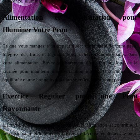
différence, illuminant votre regard dès les premières heures.
Alimentation et Hydratation pour
Illuminer Votre Peau
Ce que vous mangez a un impact direct sur la santé de votre peau.
Intégrez des fruits et légumes frais, riches en antioxydants, dans
votre alimentation. Buvez suffisamment d’eau tout au long de la
journée pour maintenir une hydratation interne. Une alimentation
équilibrée et une bonne hydratation se reflètent sur votre peau.
Exercice Régulier pour une Peau
Rayonnante
L’activité physique régulière améliore la circulation et contribue à
une peau saine et lumineuse. L’exercice favorise également le bien-