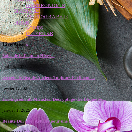
GASTRONOMIE
MARIAGE
PHOTOGRAPHIE
MODE
LOOKS
COIFFURE
Lire Aussi
x
Soins de la Peau en Hiver...
mai 25, 2025
Secrets de Beauté Anciens Toujours Pertinents...
février 1, 2025
Les Ingrédients Miracles: Décryptage des Étiquettes...
janvier 1, 2025
Beauté Durable: Astuces pour une Routine...
décembre 15, 2024