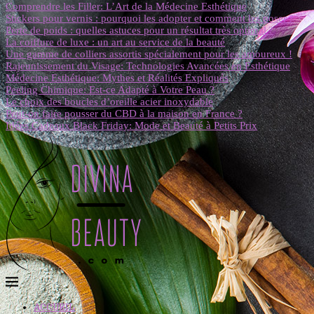
Comprendre les Filler: L’Art de la Médecine Esthétique
Stickers pour vernis : pourquoi les adopter et comment les poser ?
Perte de poids : quelles astuces pour un résultat très optimal ?
La coiffure de luxe : un art au service de la beauté
Une gamme de colliers assortis spécialement pour les amoureux !
Rajeunissement du Visage: Technologies Avancées en Esthétique
Médecine Esthétique: Mythes et Réalités Expliqués
Peeling Chimique: Est-ce Adapté à Votre Peau ?
Le choix des boucles d’oreille acier inoxydable
Peut-on faire pousser du CBD à la maison en France ?
Idées Cadeaux Black Friday: Mode et Beauté à Petits Prix
ACCUEIL