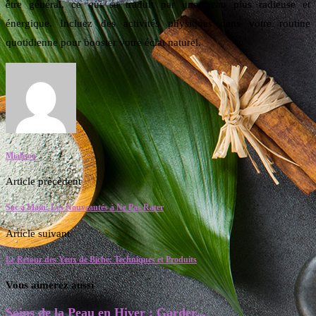
être général, ce qui se traduit par une peau plus radieuse et
énergique. Incluez des activités physiques dans votre routine
quotidienne pour booster votre éclat naturel.
Mialisoa
Article prècèdent
Sac à Main: Les Nouveautés à Ne Pas Rater
Article suivant
Le Retour des Yeux de Biche: Techniques et Produits
Vous aimerez aussi
Soins de la Peau en Hiver : Garder...