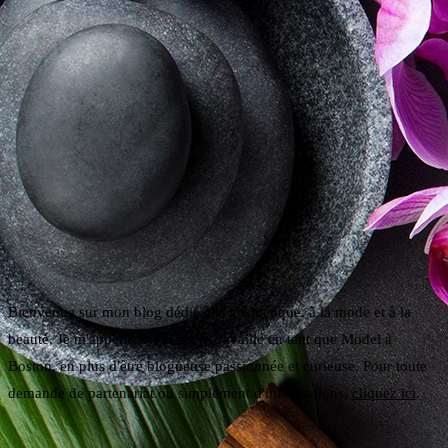
Bienvenue sur mon blog dédié à la cosmétique, à la mode et à la
beauté. Je m'appelle Divina et je travaille en tant que Model à
Boston, en plus d'être blogueuse passionnée et curieuse. Pour toute
demande de partenariat ou simplement d'informations,
cliquez ici
.