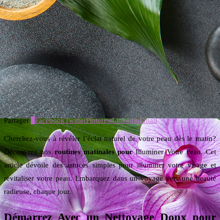
Partager
1
Facebook
Twitter
Pinterest
Linkedin
Email
Cherchez-vous à révéler l’éclat naturel de votre peau dès le matin?
Découvrez nos
routines matinales pour
Illuminer Votre Peau. Cet
article dévoile des astuces simples pour illuminer votre visage et
revitaliser votre peau. Embarquez dans un voyage vers une beauté
radieuse, chaque jour.
Démarrez Avec un Nettoyage Doux pour