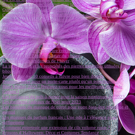
Quels sont les risques de l’épilation laser ?
Quels sont les effets des pierres de l’orgonite ?
Comment choisir des vêtements de mariage pour petite fille ?
4 Astuces pour une conservation optimale de ses produits
cosmétiques
Quels soins apporter à vos cheveux crépus ?
Tout savoir pour choisir la bonne perruque pour votre look
Les looks préférés des hommes en matière de mode
Comment ranger ses sacs à main ?
Comment choisir la meilleure crèche pour son enfant ?
Tout savoir sur l’épilation laser du visage
Les plus belles tendances de l’hiver
La signification et les propriétés des pierres naturelles utilisées en
bijouterie
Jeunes couples: 10 conseils à suivre pour bien dormir
Pourquoi opter pour un porte-carte plutôt qu’un portefeuille ?
Black Friday 2023 : Préparez-vous pour les meilleures offres de
l’année !
Les tendances du prêt-à-porter pour la saison printemps-été 2023
Les meilleurs cadeaux de Noël pour 2023
Les bienfaits du massage de corps pour votre bien-être physique et
mental
Les marques du parfum français : Une ode à l’élégance et au
raffinement
Comment entretenir une extension de cils volume russe ?
Frissons d’Halloween: Déco et Costumes Tendance