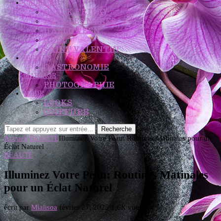
CADEAUX
BLACK FRIDAY
FÊTE DES MÈRES
HALLOWEEN
NOËL
SAINT VALENTIN
CUISINE
GASTRONOMIE
MARIAGE
PHOTOGRAPHIE
MODE
LOOKS
COIFFURE
Recherche
Accueil
BEAUTÉ
Illuminez Votre Peau: Routines Matinales pour un
Éclat Naturel
BEAUTÉ
Illuminez Votre Peau: Routines Matinales
pour un Éclat Naturel
écrit par
Mialisoa
février 27, 2025
1,6K
vues