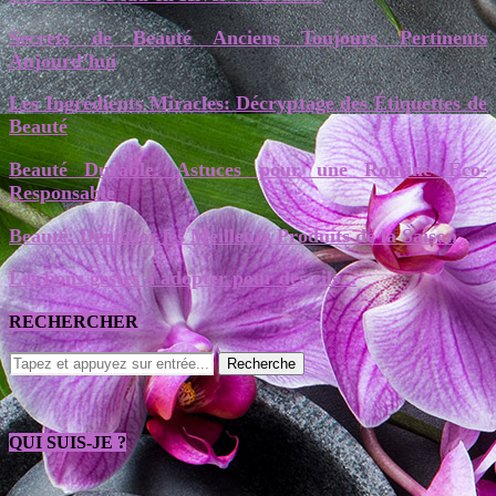
Secrets de Beauté Anciens Toujours Pertinents
Aujourd’hui
Les Ingrédients Miracles: Décryptage des Étiquettes de
Beauté
Beauté Durable: Astuces pour une Routine Éco-
Responsable
Beauté: Dénichez les Meilleurs Produits de la Saison
Les bons gestes à adopter pour des cils...
RECHERCHER
QUI SUIS-JE ?