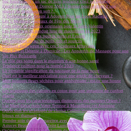
Sac bandoulière : un sac de luxe tendance chez les femmes
Faut-il privilégier le Donjon SM à l’Institut pour profiter d’une
séance de domination soft ?
5 Techniques de Beauté à Adopter Pour un Look Radieux
Les 5 Meilleurs Cadeaux de Fête des Mères
Cinq idées de cadeaux originales pour la Saint-Valentin
Les tendances du produit luxe de maquillage en 2023
Les bienfaits du yoga pour le corps et l’esprit
Les différents styles de poils, cils et sourcils
Célébrez Halloween avec ces 5 cadeaux effrayants
Bien-Être et Détente à Domicile : Les Appareils de Massage pour une
Vie Plus Relaxante
Le rôle des soins dans le maintien d’une bonne santé
Tendance coiffure pour la rentrée 2023
La véritable signification du tatouage de la rose noire
Quel est le meilleur spécialiste pour une greffe de cheveux ?
Mini bouquet fleurs séchées pour anniversaire : est-ce une bonne
idée ?
Les avantages des culottes en coton pour une sensation de confort
absolu
Quelles sont les caractéristiques distinctives des montres Orient ?
Les Must-Have dans Votre Trousse à Maquillage cet Automne
Quels sont les avantages de choisir Celinni pour l’achat de vos
bijoux en diamants ?
Prendre soin de son apparence avec le bon choix d’accessoire
Astuces Beauté pour un Teint Lumineux
Qu’est-ce qu’un bracelet chemin de vie et pourquoi le porter ?