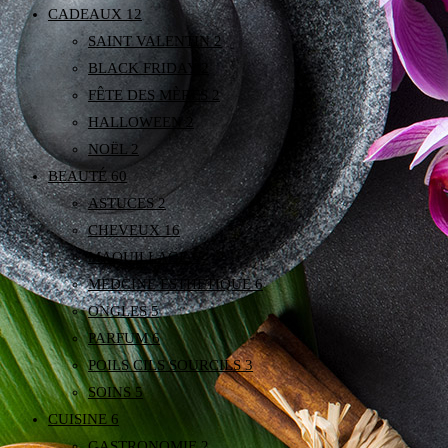
CADEAUX
12
SAINT VALENTIN
2
BLACK FRIDAY
2
FÊTE DES MÈRES
2
HALLOWEEN
2
NOËL
2
BEAUTÉ
60
ASTUCES
2
CHEVEUX
16
MAQUILLAGE
6
MEDCINE ESTHETIQUE
6
ONGLES
5
PARFUM
6
POILS CILS SOURCILS
3
SOINS
5
CUISINE
6
GASTRONOMIE
2