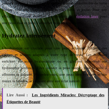
prépare la peau à l’hydratation. Faites-en un incontournable de votre
routine pour une peau visiblement plus belle et jeune. Pour une
efficacité optimale, explorez les bienfaits de l’
épilation laser
pour
une peau lisse et prête à absorber tous les nutriments.
Hydratez Intensément
L’hydratation est cruciale pour une peau éclatante. Utilisez des
crèmes et sérums adaptés à votre type de peau. Les formules
enrichies en acide hyaluronique ou en glycérol apportent une
hydratation profonde. Elles laissent la peau souple, lisse et prête à
affronter la journée. Rappelez-vous, une peau bien hydratée reflète
mieux la lumière, accentuant ainsi son éclat naturel.
Lire Aussi :
Les Ingrédients Miracles: Décryptage des
Étiquettes de Beauté