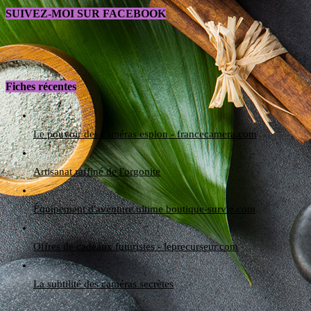
SUIVEZ-MOI SUR FACEBOOK
Fiches récentes
Le pouvoir des caméras espion - francecamera.com
Artisanat raffiné de l'orgonite
Équipement d'aventure ultime boutique-survie.com
Offres de cadeaux futuristes - leprecurseur.com
La subtilité des caméras secrètes