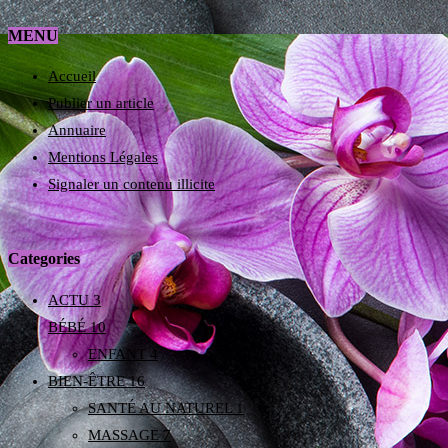
MENU
Accueil
Publier un article
Annuaire
Mentions Légales
Signaler un contenu illicite
Categories
ACTU
3
BÉBÉ
10
ENFANT
4
BIEN-ÊTRE
16
SANTÉ AU NATUREL
1
MASSAGE
7