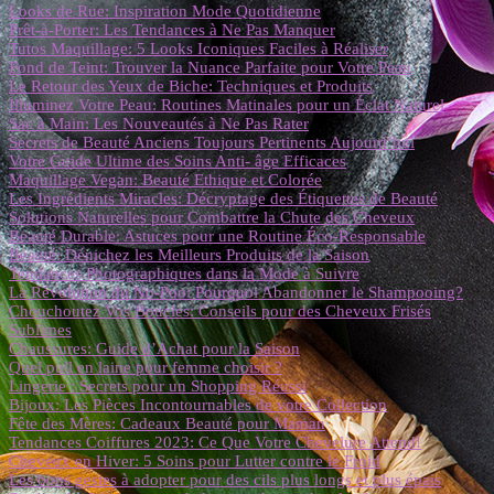
Looks de Rue: Inspiration Mode Quotidienne
Prêt-à-Porter: Les Tendances à Ne Pas Manquer
Tutos Maquillage: 5 Looks Iconiques Faciles à Réaliser
Fond de Teint: Trouver la Nuance Parfaite pour Votre Peau
Le Retour des Yeux de Biche: Techniques et Produits
Illuminez Votre Peau: Routines Matinales pour un Éclat Naturel
Sac à Main: Les Nouveautés à Ne Pas Rater
Secrets de Beauté Anciens Toujours Pertinents Aujourd’hui
Votre Guide Ultime des Soins Anti- âge Efficaces
Maquillage Vegan: Beauté Ethique et Colorée
Les Ingrédients Miracles: Décryptage des Étiquettes de Beauté
Solutions Naturelles pour Combattre la Chute des Cheveux
Beauté Durable: Astuces pour une Routine Éco-Responsable
Beauté: Dénichez les Meilleurs Produits de la Saison
Tendances Photographiques dans la Mode à Suivre
La Révolution du No-Poo: Pourquoi Abandonner le Shampooing?
Chouchoutez Vos Boucles: Conseils pour des Cheveux Frisés
Sublimes
Chaussures: Guide d’Achat pour la Saison
Quel pull en laine pour femme choisir ?
Lingerie : Secrets pour un Shopping Réussi
Bijoux: Les Pièces Incontournables de votre Collection
Fête des Mères: Cadeaux Beauté pour Maman
Tendances Coiffures 2023: Ce Que Votre Chevelure Attend!
Cheveux en Hiver: 5 Soins pour Lutter contre le Froid
Les bons gestes à adopter pour des cils plus longs et plus épais