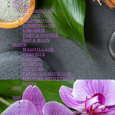
ACTU
SHOPPING
ACCESSOIRES
BIJOUX
CHAUSSURES
COSMÉTIQUES
LINGERIE
PRÊT A PORTER
SAC A MAIN
BEAUTÉ
MAQUILLAGE
CHEVEUX
ONGLES
PARFUM
ASTUCES
POILS CILS SOURCILS
MEDCINE ESTHETIQUE
SOINS
BÉBÉ
ENFANT
BIEN-ÊTRE
MASSAGE
SANTÉ AU NATUREL
YOGA