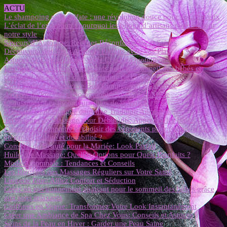
ACTU
Le shampoing sans sulfate : une révolution douce pour vos cheveux
L’éclat de l’exception : pourquoi les bijoux d’artisans redéfinissent
notre style
Saveurs d’Automne: Recettes Réconfortantes et Saines
Découverte des Vins: Accords Parfaits avec Vos Plats
Astuces de Chefs: Élevez Votre Cuisine Quotidienne
Les bienfaits des bruits apaisants pour le sommeil des bébés et
comment les intégrer dans la routine du coucher
Sac à Main: Choisissez le Bon Compagnon de Journée
Astuces de Pro pour Photographier vos Looks Mode
Chaussures: Les Incontournables de la Saison
Massage Thaï: Plongée dans une Tradition Ancestrale
Techniques de Massage pour Débutants: Apprenez les Bases
Comment reconnaître et choisir des vêtements pour femme alliant
élégance, qualité et durabilité ?
Conseils de Beauté pour la Mariée: Look Parfait
Huiles de Massage: Quelles Options pour Quels Bienfaits ?
Mode Automnale : Tendances et Conseils
Les Bienfaits des Massages Réguliers sur Votre Santé
Lingerie Fine: Alliez Confort et Séduction
Créer un environnement apaisant pour le sommeil des bébés grâce
aux sons relaxants
Coiffures en Vogue: Transformez Votre Look Instantanément
Créer une Ambiance de Spa Chez Vous: Conseils et Astuces
Soins de la Peau en Hiver : Garder une Peau Saine