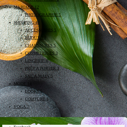
MARIAGE
12
PHOTOGRAPHIE
5
SHOPPING
40
ACCESSOIRES
5
BIJOUX
13
CHAUSSURES
5
COSMÉTIQUES
3
LINGERIE
4
PRÊT A PORTER
3
SAC A MAIN
5
MODE
14
LOOKS
5
COIFFURE
1
YOGA
7
Facebook