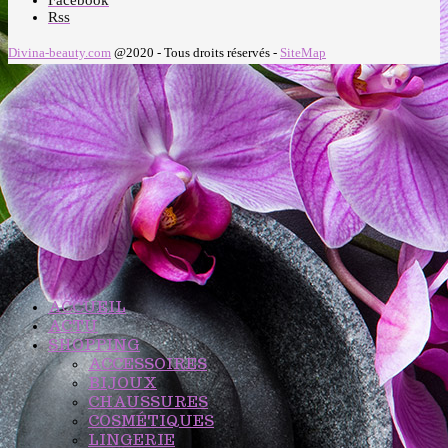
Rss
Divina-beauty.com
@2020 - Tous droits réservés -
SiteMap
ACCUEIL
ACTU
SHOPPING
ACCESSOIRES
BIJOUX
CHAUSSURES
COSMÉTIQUES
LINGERIE