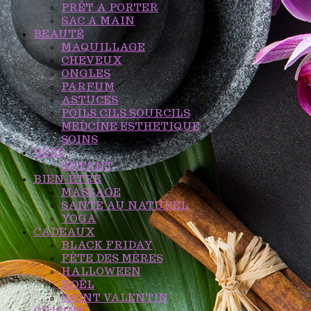
PRÊT A PORTER
SAC A MAIN
BEAUTÉ
MAQUILLAGE
CHEVEUX
ONGLES
PARFUM
ASTUCES
POILS CILS SOURCILS
MEDCINE ESTHETIQUE
SOINS
BÉBÉ
ENFANT
BIEN-ÊTRE
MASSAGE
SANTÉ AU NATUREL
YOGA
CADEAUX
BLACK FRIDAY
FÊTE DES MÈRES
HALLOWEEN
NOËL
SAINT VALENTIN
CUISINE