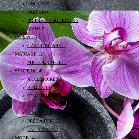
ONGLES
5
PARFUM
6
POILS CILS SOURCILS
3
SOINS
5
CUISINE
6
GASTRONOMIE
2
MARIAGE
12
PHOTOGRAPHIE
5
SHOPPING
40
ACCESSOIRES
5
BIJOUX
13
CHAUSSURES
5
COSMÉTIQUES
3
LINGERIE
4
PRÊT A PORTER
3
SAC A MAIN
5
MODE
14