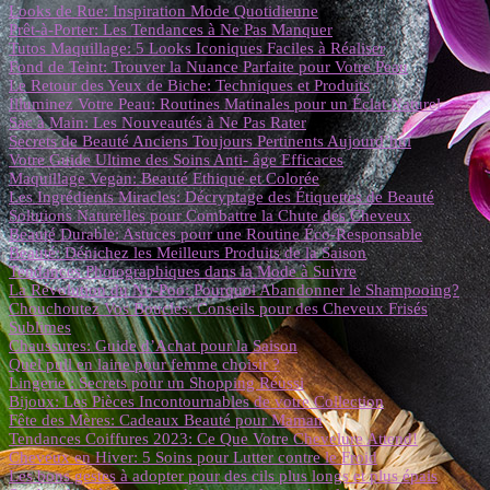
Looks de Rue: Inspiration Mode Quotidienne
Prêt-à-Porter: Les Tendances à Ne Pas Manquer
Tutos Maquillage: 5 Looks Iconiques Faciles à Réaliser
Fond de Teint: Trouver la Nuance Parfaite pour Votre Peau
Le Retour des Yeux de Biche: Techniques et Produits
Illuminez Votre Peau: Routines Matinales pour un Éclat Naturel
Sac à Main: Les Nouveautés à Ne Pas Rater
Secrets de Beauté Anciens Toujours Pertinents Aujourd’hui
Votre Guide Ultime des Soins Anti- âge Efficaces
Maquillage Vegan: Beauté Ethique et Colorée
Les Ingrédients Miracles: Décryptage des Étiquettes de Beauté
Solutions Naturelles pour Combattre la Chute des Cheveux
Beauté Durable: Astuces pour une Routine Éco-Responsable
Beauté: Dénichez les Meilleurs Produits de la Saison
Tendances Photographiques dans la Mode à Suivre
La Révolution du No-Poo: Pourquoi Abandonner le Shampooing?
Chouchoutez Vos Boucles: Conseils pour des Cheveux Frisés
Sublimes
Chaussures: Guide d’Achat pour la Saison
Quel pull en laine pour femme choisir ?
Lingerie : Secrets pour un Shopping Réussi
Bijoux: Les Pièces Incontournables de votre Collection
Fête des Mères: Cadeaux Beauté pour Maman
Tendances Coiffures 2023: Ce Que Votre Chevelure Attend!
Cheveux en Hiver: 5 Soins pour Lutter contre le Froid
Les bons gestes à adopter pour des cils plus longs et plus épais