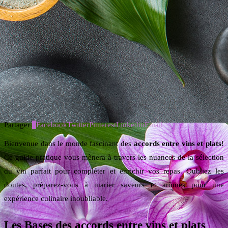
Partager
0
Facebook
Twitter
Pinterest
Linkedin
Email
Bienvenue dans le monde fascinant des
accords entre vins et plats
!
Ce guide pratique vous mènera à travers les nuances de la sélection
du vin parfait pour compléter et enrichir vos repas. Oubliez les
doutes, préparez-vous à marier saveurs et arômes pour une
expérience culinaire inoubliable.
Les Bases des accords entre vins et plats