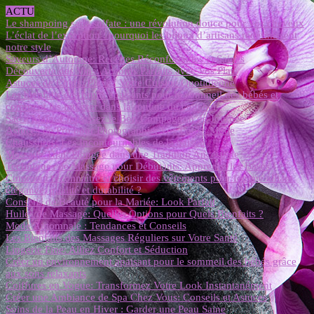
ACTU
Le shampoing sans sulfate : une révolution douce pour vos cheveux
L’éclat de l’exception : pourquoi les bijoux d’artisans redéfinissent
notre style
Saveurs d’Automne: Recettes Réconfortantes et Saines
Découverte des Vins: Accords Parfaits avec Vos Plats
Astuces de Chefs: Élevez Votre Cuisine Quotidienne
Les bienfaits des bruits apaisants pour le sommeil des bébés et
comment les intégrer dans la routine du coucher
Sac à Main: Choisissez le Bon Compagnon de Journée
Astuces de Pro pour Photographier vos Looks Mode
Chaussures: Les Incontournables de la Saison
Massage Thaï: Plongée dans une Tradition Ancestrale
Techniques de Massage pour Débutants: Apprenez les Bases
Comment reconnaître et choisir des vêtements pour femme alliant
élégance, qualité et durabilité ?
Conseils de Beauté pour la Mariée: Look Parfait
Huiles de Massage: Quelles Options pour Quels Bienfaits ?
Mode Automnale : Tendances et Conseils
Les Bienfaits des Massages Réguliers sur Votre Santé
Lingerie Fine: Alliez Confort et Séduction
Créer un environnement apaisant pour le sommeil des bébés grâce
aux sons relaxants
Coiffures en Vogue: Transformez Votre Look Instantanément
Créer une Ambiance de Spa Chez Vous: Conseils et Astuces
Soins de la Peau en Hiver : Garder une Peau Saine