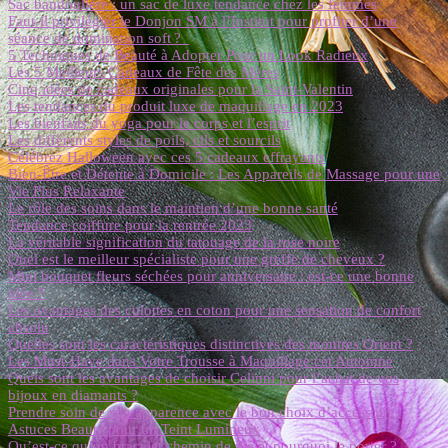
Sac bandoulière : un sac de luxe tendance chez les femmes
Faut-il privilégier le Donjon SM à l’Institut pour profiter d’une
séance de domination soft ?
5 Techniques de Beauté à Adopter Pour un Look Radieux
Les 5 Meilleurs Cadeaux de Fête des Mères
Cinq idées de cadeaux originales pour la Saint-Valentin
Les tendances du produit luxe de maquillage en 2023
Les bienfaits du yoga pour le corps et l’esprit
Les différents styles de poils, cils et sourcils
Célébrez Halloween avec ces 5 cadeaux effrayants
Bien-Être et Détente à Domicile : Les Appareils de Massage pour une
Vie Plus Relaxante
Le rôle des soins dans le maintien d’une bonne santé
Tendance coiffure pour la rentrée 2023
La véritable signification du tatouage de la rose noire
Quel est le meilleur spécialiste pour une greffe de cheveux ?
Mini bouquet fleurs séchées pour anniversaire : est-ce une bonne
idée ?
Les avantages des culottes en coton pour une sensation de confort
absolu
Quelles sont les caractéristiques distinctives des montres Orient ?
Les Must-Have dans Votre Trousse à Maquillage cet Automne
Quels sont les avantages de choisir Celinni pour l’achat de vos
bijoux en diamants ?
Prendre soin de son apparence avec le bon choix d’accessoire
Astuces Beauté pour un Teint Lumineux
Qu’est-ce qu’un bracelet chemin de vie et pourquoi le porter ?