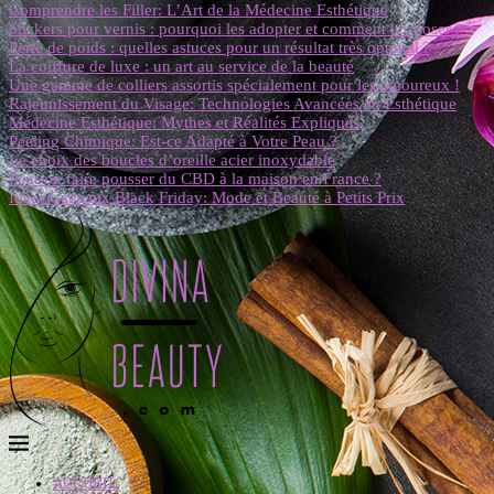
Comprendre les Filler: L’Art de la Médecine Esthétique
Stickers pour vernis : pourquoi les adopter et comment les poser ?
Perte de poids : quelles astuces pour un résultat très optimal ?
La coiffure de luxe : un art au service de la beauté
Une gamme de colliers assortis spécialement pour les amoureux !
Rajeunissement du Visage: Technologies Avancées en Esthétique
Médecine Esthétique: Mythes et Réalités Expliqués
Peeling Chimique: Est-ce Adapté à Votre Peau ?
Le choix des boucles d’oreille acier inoxydable
Peut-on faire pousser du CBD à la maison en France ?
Idées Cadeaux Black Friday: Mode et Beauté à Petits Prix
ACCUEIL