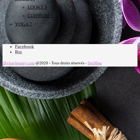
LOOKS
5
COIFFURE
1
YOGA
7
Facebook
Rss
Divina-beauty.com
@2020 - Tous droits réservés -
SiteMap