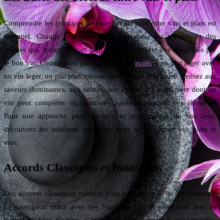
Comprendre les principes de base des accords entre vins et plats est
essentiel. Chaque plat possède des saveurs, des textures et des
arômes qui, lorsqu’ils sont bien assortis, peuvent être magnifiés par
le bon vin. Commencez par équilibrer les
poids
– un plat léger avec
un vin léger, un plat plus robuste avec un vin plus corsé. Pensez aux
saveurs dominantes, aux sauces, aux épices et à la manière dont un
vin peut compléter ou contraster harmonieusement ces éléments.
Pour une approche plus naturelle et respectueuse de vos sens,
découvrez les solutions naturelles pour accompagner vos plats et
vins.
Accords Classiques et Innovants
Des accords classiques existent pour une raison – ils fonctionnent!
Le sauvignon blanc avec des fruits de mer, le pinot noir avec le