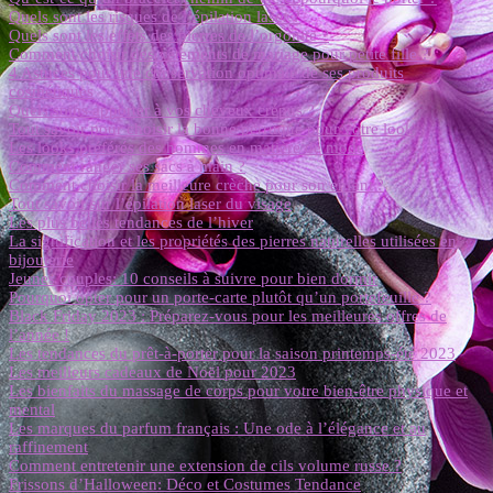
Quels sont les risques de l’épilation laser ?
Quels sont les effets des pierres de l’orgonite ?
Comment choisir des vêtements de mariage pour petite fille ?
4 Astuces pour une conservation optimale de ses produits
cosmétiques
Quels soins apporter à vos cheveux crépus ?
Tout savoir pour choisir la bonne perruque pour votre look
Les looks préférés des hommes en matière de mode
Comment ranger ses sacs à main ?
Comment choisir la meilleure crèche pour son enfant ?
Tout savoir sur l’épilation laser du visage
Les plus belles tendances de l’hiver
La signification et les propriétés des pierres naturelles utilisées en
bijouterie
Jeunes couples: 10 conseils à suivre pour bien dormir
Pourquoi opter pour un porte-carte plutôt qu’un portefeuille ?
Black Friday 2023 : Préparez-vous pour les meilleures offres de
l’année !
Les tendances du prêt-à-porter pour la saison printemps-été 2023
Les meilleurs cadeaux de Noël pour 2023
Les bienfaits du massage de corps pour votre bien-être physique et
mental
Les marques du parfum français : Une ode à l’élégance et au
raffinement
Comment entretenir une extension de cils volume russe ?
Frissons d’Halloween: Déco et Costumes Tendance