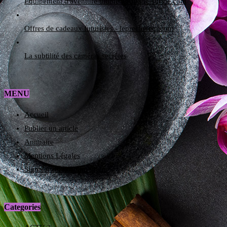
Équipement d'aventure ultime boutique-survie.com
Offres de cadeaux futuristes - leprecurseur.com
La subtilité des caméras secrètes
MENU
Accueil
Publier un article
Annuaire
Mentions Légales
Signaler un contenu illicite
Categories