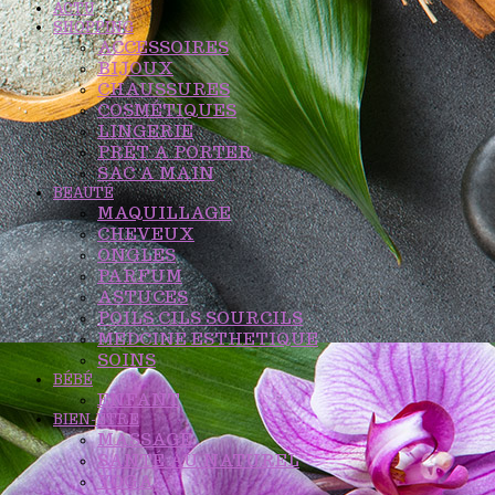
ACTU
SHOPPING
ACCESSOIRES
BIJOUX
CHAUSSURES
COSMÉTIQUES
LINGERIE
PRÊT A PORTER
SAC A MAIN
BEAUTÉ
MAQUILLAGE
CHEVEUX
ONGLES
PARFUM
ASTUCES
POILS CILS SOURCILS
MEDCINE ESTHETIQUE
SOINS
BÉBÉ
ENFANT
BIEN-ÊTRE
MASSAGE
SANTÉ AU NATUREL
YOGA