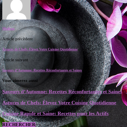
Mialisoa
Article prècèdent
Astuces de Chefs: Élevez Votre Cuisine Quotidienne
Article suivant
Saveurs d’Automne: Recettes Réconfortantes et Saines
Vous aimerez aussi
Saveurs d’Automne: Recettes Réconfortantes et Saines
Astuces de Chefs: Élevez Votre Cuisine Quotidienne
Cuisine Rapide et Saine: Recettes pour les Actifs
RECHERCHER