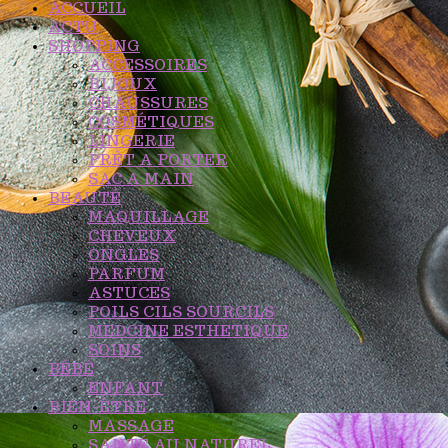
ACCUEIL
ACTU
SHOPPING
ACCESSOIRES
BIJOUX
CHAUSSURES
COSMÉTIQUES
LINGERIE
PRÊT A PORTER
SAC A MAIN
BEAUTÉ
MAQUILLAGE
CHEVEUX
ONGLES
PARFUM
ASTUCES
POILS CILS SOURCILS
MEDCINE ESTHETIQUE
SOINS
BÉBÉ
ENFANT
BIEN-ÊTRE
MASSAGE
SANTÉ AU NATUREL