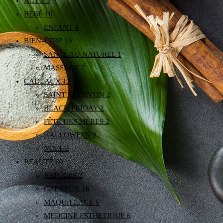
ACTU
3
BÉBÉ
10
ENFANT
4
BIEN-ÊTRE
16
SANTÉ AU NATUREL
1
MASSAGE
7
CADEAUX
12
SAINT VALENTIN
2
BLACK FRIDAY
2
FÊTE DES MÈRES
2
HALLOWEEN
2
NOËL
2
BEAUTÉ
60
ASTUCES
2
CHEVEUX
16
MAQUILLAGE
6
MEDCINE ESTHETIQUE
6