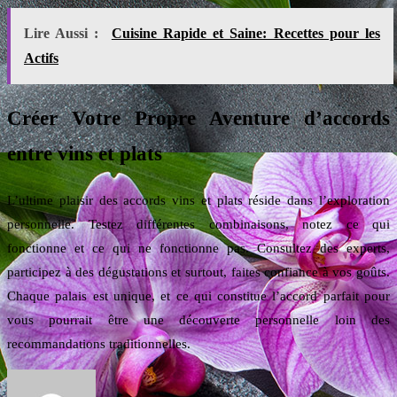
Lire Aussi :
Cuisine Rapide et Saine: Recettes pour les
Actifs
Créer Votre Propre Aventure d’accords
entre vins et plats
L’ultime plaisir des accords vins et plats réside dans l’exploration
personnelle. Testez différentes combinaisons, notez ce qui
fonctionne et ce qui ne fonctionne pas. Consultez des experts,
participez à des dégustations et surtout, faites confiance à vos goûts.
Chaque palais est unique, et ce qui constitue l’accord parfait pour
vous pourrait être une découverte personnelle loin des
recommandations traditionnelles.