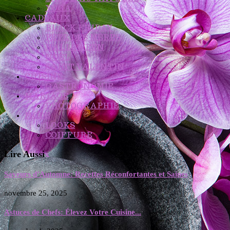
YOGA
CADEAUX
BLACK FRIDAY
FÊTE DES MÈRES
HALLOWEEN
NOËL
SAINT VALENTIN
CUISINE
GASTRONOMIE
MARIAGE
PHOTOGRAPHIE
MODE
LOOKS
COIFFURE
Lire Aussi
x
Saveurs d’Automne: Recettes Réconfortantes et Saines
novembre 25, 2025
Astuces de Chefs: Élevez Votre Cuisine...