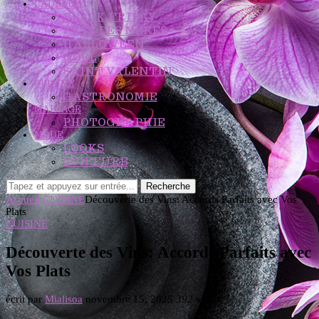
CADEAUX
BLACK FRIDAY
FÊTE DES MÈRES
HALLOWEEN
NOËL
SAINT VALENTIN
CUISINE
GASTRONOMIE
MARIAGE
PHOTOGRAPHIE
MODE
LOOKS
COIFFURE
Recherche
Accueil
CUISINE
Découverte des Vins: Accords Parfaits avec Vos
Plats
CUISINE
Découverte des Vins: Accords Parfaits avec
Vos Plats
écrit par
Mialisoa
novembre 15, 2025
392
vues