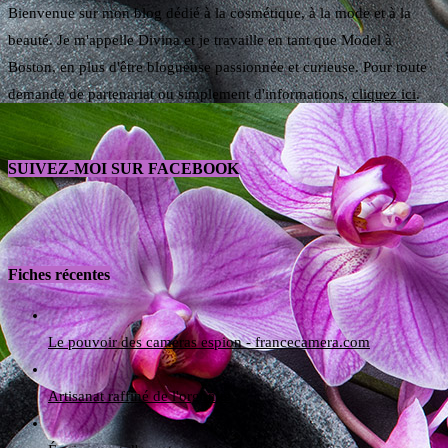
Bienvenue sur mon blog dédié à la cosmétique, à la mode et à la
beauté. Je m'appelle Divina et je travaille en tant que Model à
Boston, en plus d'être blogueuse passionnée et curieuse. Pour toute
demande de partenariat ou simplement d'informations,
cliquez ici
.
SUIVEZ-MOI SUR FACEBOOK
Fiches récentes
Le pouvoir des caméras espion - francecamera.com
Artisanat raffiné de l'orgonite