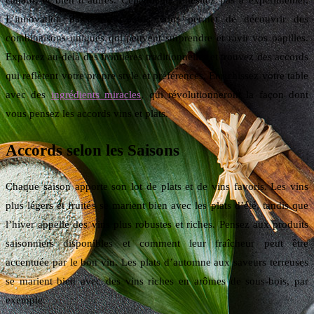
canard, et bien d’autres. Cependant, n’hésitez pas à expérimenter.
L’innovation dans les accords vous permet de découvrir des
combinaisons uniques qui peuvent surprendre et ravir vos papilles.
Explorez au-delà des frontières traditionnelles et trouvez des accords
qui reflètent votre propre style et préférences. Enrichissez votre table
avec des
ingrédients miracles
, qui révolutionneront la façon dont
vous pensez les accords vins et plats.
Accords selon les Saisons
Chaque saison apporte son lot de plats et de vins favoris. Les vins
plus légers et fruités se marient bien avec les plats d’été, tandis que
l’hiver appelle des vins plus robustes et riches. Pensez aux produits
saisonniers disponibles et comment leur fraîcheur peut être
accentuée par le bon vin. Les plats d’automne aux saveurs terreuses
se marient bien avec des vins riches en arômes de sous-bois, par
exemple.