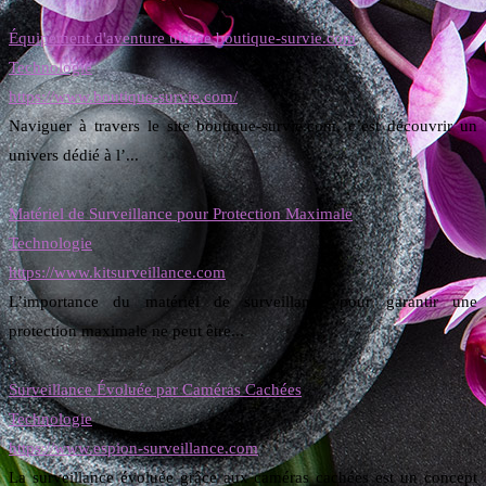
Équipement d'aventure ultime boutique-survie.com
Technologie
https://www.boutique-survie.com/
Naviguer à travers le site boutique-survie.com, c’est découvrir un
univers dédié à l’...
Matériel de Surveillance pour Protection Maximale
Technologie
https://www.kitsurveillance.com
L’importance du matériel de surveillance pour garantir une
protection maximale ne peut être...
Surveillance Évoluée par Caméras Cachées
Technologie
https://www.espion-surveillance.com
La surveillance évoluée grâce aux caméras cachées est un concept