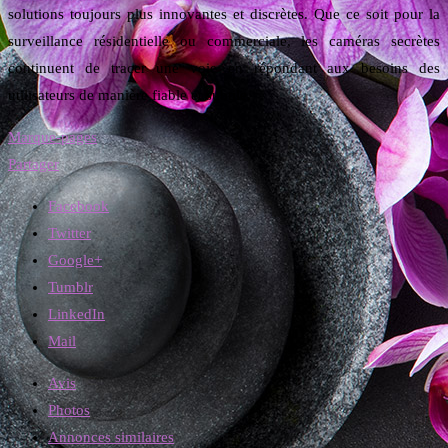
solutions toujours plus innovantes et discrètes. Que ce soit pour la
surveillance résidentielle ou commerciale, les caméras secrètes
continuent de tracer une voie en répondant aux besoins des
utilisateurs de manière fiable et subtile.
Marque-pages
Partager
Facebook
Twitter
Google+
Tumblr
LinkedIn
Mail
Avis
Photos
Annonces similaires