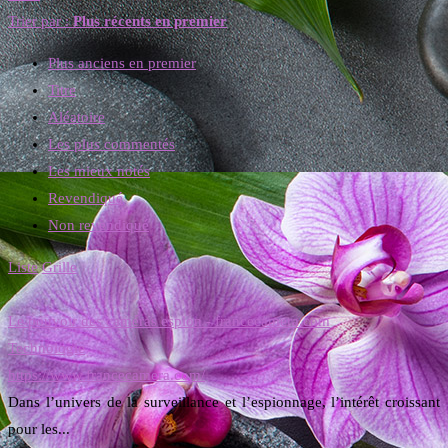
Trier par :
Plus récents en premier
Plus anciens en premier
Titre
Aléatoire
Les plus commentés
Les mieux notés
Revendiqué
Non revendiqué
Liste
Grille
Le pouvoir des caméras espion - francecamera.com
Technologie
https://www.francecamera.com/
Dans l’univers de la surveillance et l’espionnage, l’intérêt croissant
pour les...