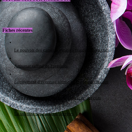
Fiches récentes
Le pouvoir des caméras espion - francecamera.com
Artisanat raffiné de l'orgonite
Équipement d'aventure ultime boutique-survie.com
Offres de cadeaux futuristes - leprecurseur.com
La subtilité des caméras secrètes