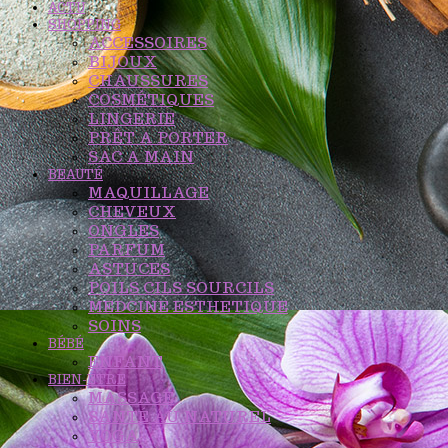
ACTU
SHOPPING
ACCESSOIRES
BIJOUX
CHAUSSURES
COSMÉTIQUES
LINGERIE
PRÊT A PORTER
SAC A MAIN
BEAUTÉ
MAQUILLAGE
CHEVEUX
ONGLES
PARFUM
ASTUCES
POILS CILS SOURCILS
MEDCINE ESTHETIQUE
SOINS
BÉBÉ
ENFANT
BIEN-ÊTRE
MASSAGE
SANTÉ AU NATUREL
YOGA