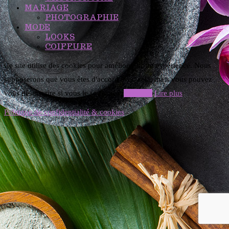
MARIAGE
PHOTOGRAPHIE
MODE
LOOKS
COIFFURE
Ce site utilise des cookies pour améliorer votre expérience. Nous
supposerons que vous êtes d'accord avec cela, mais vous pouvez
vous désinscrire si vous le souhaitez.
Accepter
Lire plus
Politique de confidentialité & cookies