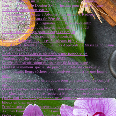
Sac bandoulière : un sac de luxe tendance chez les femmes
Faut-il privilégier le Donjon SM à l’Institut pour profiter d’une
séance de domination soft ?
5 Techniques de Beauté à Adopter Pour un Look Radieux
Les 5 Meilleurs Cadeaux de Fête des Mères
Cinq idées de cadeaux originales pour la Saint-Valentin
Les tendances du produit luxe de maquillage en 2023
Les bienfaits du yoga pour le corps et l’esprit
Les différents styles de poils, cils et sourcils
Célébrez Halloween avec ces 5 cadeaux effrayants
Bien-Être et Détente à Domicile : Les Appareils de Massage pour une
Vie Plus Relaxante
Le rôle des soins dans le maintien d’une bonne santé
Tendance coiffure pour la rentrée 2023
La véritable signification du tatouage de la rose noire
Quel est le meilleur spécialiste pour une greffe de cheveux ?
Mini bouquet fleurs séchées pour anniversaire : est-ce une bonne
idée ?
Les avantages des culottes en coton pour une sensation de confort
absolu
Quelles sont les caractéristiques distinctives des montres Orient ?
Les Must-Have dans Votre Trousse à Maquillage cet Automne
Quels sont les avantages de choisir Celinni pour l’achat de vos
bijoux en diamants ?
Prendre soin de son apparence avec le bon choix d’accessoire
Astuces Beauté pour un Teint Lumineux
Qu’est-ce qu’un bracelet chemin de vie et pourquoi le porter ?