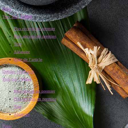
Filtre
Trier par :
Utilité
Plus récents en premier
Plus anciens en premier
Titre
Aléatoire
Note de l’article
Donner votre avis
Trier par :
Votes
Plus récents en premier
Plus anciens en premier
Titre
Aléatoire
Filtre