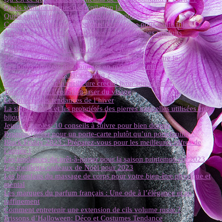
Quels sont les risques de l’épilation laser ?
Quels sont les effets des pierres de l’orgonite ?
Comment choisir des vêtements de mariage pour petite fille ?
4 Astuces pour une conservation optimale de ses produits
cosmétiques
Quels soins apporter à vos cheveux crépus ?
Tout savoir pour choisir la bonne perruque pour votre look
Les looks préférés des hommes en matière de mode
Comment ranger ses sacs à main ?
Comment choisir la meilleure crèche pour son enfant ?
Tout savoir sur l’épilation laser du visage
Les plus belles tendances de l’hiver
La signification et les propriétés des pierres naturelles utilisées en
bijouterie
Jeunes couples: 10 conseils à suivre pour bien dormir
Pourquoi opter pour un porte-carte plutôt qu’un portefeuille ?
Black Friday 2023 : Préparez-vous pour les meilleures offres de
l’année !
Les tendances du prêt-à-porter pour la saison printemps-été 2023
Les meilleurs cadeaux de Noël pour 2023
Les bienfaits du massage de corps pour votre bien-être physique et
mental
Les marques du parfum français : Une ode à l’élégance et au
raffinement
Comment entretenir une extension de cils volume russe ?
Frissons d’Halloween: Déco et Costumes Tendance