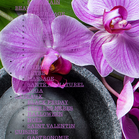
SAC A MAIN
BEAUTÉ
MAQUILLAGE
CHEVEUX
ONGLES
PARFUM
ASTUCES
POILS CILS SOURCILS
MEDCINE ESTHETIQUE
SOINS
BÉBÉ
ENFANT
BIEN-ÊTRE
MASSAGE
SANTÉ AU NATUREL
YOGA
CADEAUX
BLACK FRIDAY
FÊTE DES MÈRES
HALLOWEEN
NOËL
SAINT VALENTIN
CUISINE
GASTRONOMIE