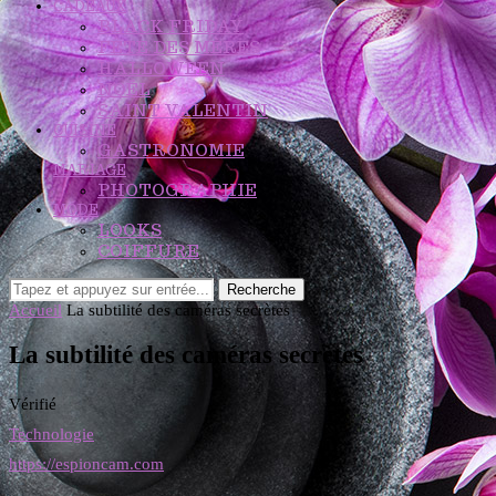
CADEAUX
BLACK FRIDAY
FÊTE DES MÈRES
HALLOWEEN
NOËL
SAINT VALENTIN
CUISINE
GASTRONOMIE
MARIAGE
PHOTOGRAPHIE
MODE
LOOKS
COIFFURE
Recherche
Accueil
La subtilité des caméras secrètes
La subtilité des caméras secrètes
Vérifié
Technologie
https://espioncam.com