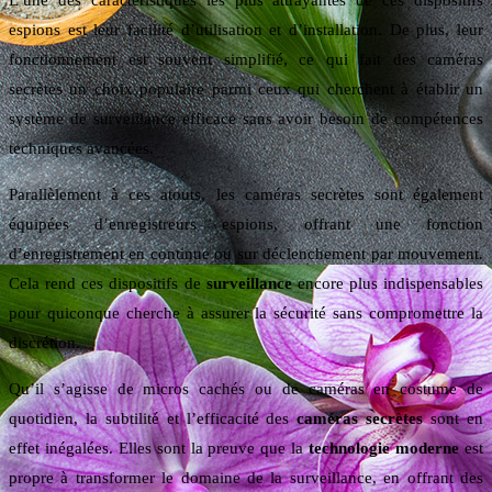
L’une des caractéristiques les plus attrayantes de ces dispositifs
espions est leur facilité d’utilisation et d’installation. De plus, leur
fonctionnement est souvent simplifié, ce qui fait des caméras
secrètes un choix populaire parmi ceux qui cherchent à établir un
système de surveillance efficace sans avoir besoin de compétences
techniques avancées.
Parallèlement à ces atouts, les caméras secrètes sont également
équipées d’enregistreurs espions, offrant une fonction
d’enregistrement en continue ou sur déclenchement par mouvement.
Cela rend ces dispositifs de
surveillance
encore plus indispensables
pour quiconque cherche à assurer la sécurité sans compromettre la
discrétion.
Qu’il s’agisse de micros cachés ou de caméras en costume de
quotidien, la subtilité et l’efficacité des
caméras secrètes
sont en
effet inégalées. Elles sont la preuve que la
technologie moderne
est
propre à transformer le domaine de la surveillance, en offrant des