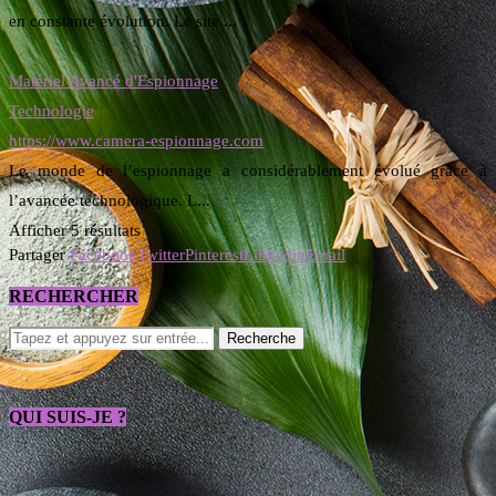
en constante évolution. Le site ...
Matériel Avancé d'Espionnage
Technologie
https://www.camera-espionnage.com
Le monde de l’espionnage a considérablement évolué grâce à
l’avancée technologique. L...
Afficher 5 résultats
Partager
Facebook
Twitter
Pinterest
Linkedin
Email
RECHERCHER
QUI SUIS-JE ?