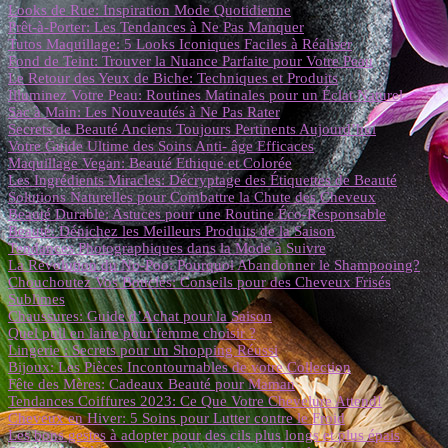
Looks de Rue: Inspiration Mode Quotidienne
Prêt-à-Porter: Les Tendances à Ne Pas Manquer
Tutos Maquillage: 5 Looks Iconiques Faciles à Réaliser
Fond de Teint: Trouver la Nuance Parfaite pour Votre Peau
Le Retour des Yeux de Biche: Techniques et Produits
Illuminez Votre Peau: Routines Matinales pour un Éclat Naturel
Sac à Main: Les Nouveautés à Ne Pas Rater
Secrets de Beauté Anciens Toujours Pertinents Aujourd’hui
Votre Guide Ultime des Soins Anti- âge Efficaces
Maquillage Vegan: Beauté Ethique et Colorée
Les Ingrédients Miracles: Décryptage des Étiquettes de Beauté
Solutions Naturelles pour Combattre la Chute des Cheveux
Beauté Durable: Astuces pour une Routine Éco-Responsable
Beauté: Dénichez les Meilleurs Produits de la Saison
Tendances Photographiques dans la Mode à Suivre
La Révolution du No-Poo: Pourquoi Abandonner le Shampooing?
Chouchoutez Vos Boucles: Conseils pour des Cheveux Frisés
Sublimes
Chaussures: Guide d’Achat pour la Saison
Quel pull en laine pour femme choisir ?
Lingerie : Secrets pour un Shopping Réussi
Bijoux: Les Pièces Incontournables de votre Collection
Fête des Mères: Cadeaux Beauté pour Maman
Tendances Coiffures 2023: Ce Que Votre Chevelure Attend!
Cheveux en Hiver: 5 Soins pour Lutter contre le Froid
Les bons gestes à adopter pour des cils plus longs et plus épais