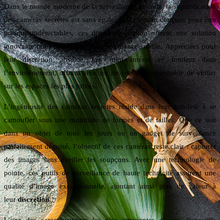
Dans le monde moderne de la surveillance discrète, la sophistication
des caméras secrètes est sans égale. Parfaitement conçues pour être
presque indétectables, ces dispositifs espion offrent une solution
innovante pour tout besoin de surveillance subtile. Appréciées pour
leur discrétion absolue, ces mini-caméras se fondent dans
l’environnement, offrant ainsi un moyen insoupçonnable de veiller
sur les espaces les plus privés.
L’ingéniosité des caméras secrètes réside dans leur habileté à se
camoufler sous une multitude de formes et de tailles. Que ce soit
dans un objet de tous les jours ou un gadget de surveillance
parfaitement déguisé, l’objectif de ces caméras reste clair : capturer
des images sans éveiller les soupçons. Avec une technologie de
pointe, ces outils de surveillance de haute technicité assurent une
qualité d’image exceptionnelle, ajoutant ainsi plus de valeur à
leur
discrétion
.