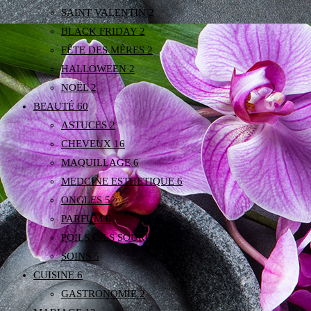
SAINT VALENTIN
2
BLACK FRIDAY
2
FÊTE DES MÈRES
2
HALLOWEEN
2
NOËL
2
BEAUTÉ
60
ASTUCES
2
CHEVEUX
16
MAQUILLAGE
6
MEDCINE ESTHETIQUE
6
ONGLES
5
PARFUM
6
POILS CILS SOURCILS
3
SOINS
5
CUISINE
6
GASTRONOMIE
2