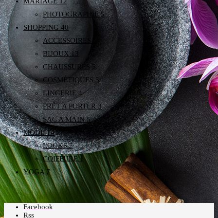
MARIAGE
12
PHOTOGRAPHIE
5
SHOPPING
40
ACCESSOIRES
5
BIJOUX
13
CHAUSSURES
5
COSMÉTIQUES
3
LINGERIE
4
PRÊT A PORTER
3
SAC A MAIN
5
MODE
14
LOOKS
5
COIFFURE
1
YOGA
7
Facebook
Rss