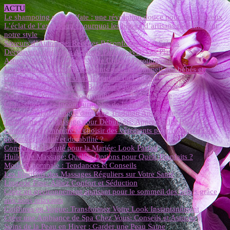
ACTU
Le shampoing sans sulfate : une révolution douce pour vos cheveux
L’éclat de l’exception : pourquoi les bijoux d’artisans redéfinissent
notre style
Saveurs d’Automne: Recettes Réconfortantes et Saines
Découverte des Vins: Accords Parfaits avec Vos Plats
Astuces de Chefs: Élevez Votre Cuisine Quotidienne
Les bienfaits des bruits apaisants pour le sommeil des bébés et
comment les intégrer dans la routine du coucher
Sac à Main: Choisissez le Bon Compagnon de Journée
Astuces de Pro pour Photographier vos Looks Mode
Chaussures: Les Incontournables de la Saison
Massage Thaï: Plongée dans une Tradition Ancestrale
Techniques de Massage pour Débutants: Apprenez les Bases
Comment reconnaître et choisir des vêtements pour femme alliant
élégance, qualité et durabilité ?
Conseils de Beauté pour la Mariée: Look Parfait
Huiles de Massage: Quelles Options pour Quels Bienfaits ?
Mode Automnale : Tendances et Conseils
Les Bienfaits des Massages Réguliers sur Votre Santé
Lingerie Fine: Alliez Confort et Séduction
Créer un environnement apaisant pour le sommeil des bébés grâce
aux sons relaxants
Coiffures en Vogue: Transformez Votre Look Instantanément
Créer une Ambiance de Spa Chez Vous: Conseils et Astuces
Soins de la Peau en Hiver : Garder une Peau Saine