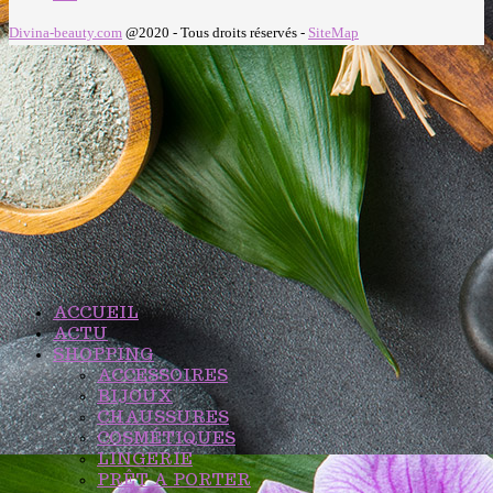
Divina-beauty.com
@2020 - Tous droits réservés -
SiteMap
ACCUEIL
ACTU
SHOPPING
ACCESSOIRES
BIJOUX
CHAUSSURES
COSMÉTIQUES
LINGERIE
PRÊT A PORTER