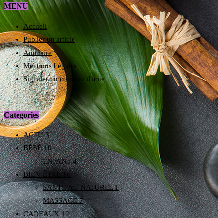
MENU
Accueil
Publier un article
Annuaire
Mentions Légales
Signaler un contenu illicite
Categories
ACTU
3
BÉBÉ
10
ENFANT
4
BIEN-ÊTRE
16
SANTÉ AU NATUREL
1
MASSAGE
7
CADEAUX
12