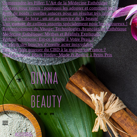
Comprendre les Filler: L’Art de la Médecine Esthétique
Stickers pour vernis : pourquoi les adopter et comment les poser ?
Perte de poids : quelles astuces pour un résultat très optimal ?
La coiffure de luxe : un art au service de la beauté
Une gamme de colliers assortis spécialement pour les amoureux !
Rajeunissement du Visage: Technologies Avancées en Esthétique
Médecine Esthétique: Mythes et Réalités Expliqués
Peeling Chimique: Est-ce Adapté à Votre Peau ?
Le choix des boucles d’oreille acier inoxydable
Peut-on faire pousser du CBD à la maison en France ?
Idées Cadeaux Black Friday: Mode et Beauté à Petits Prix
ACCUEIL