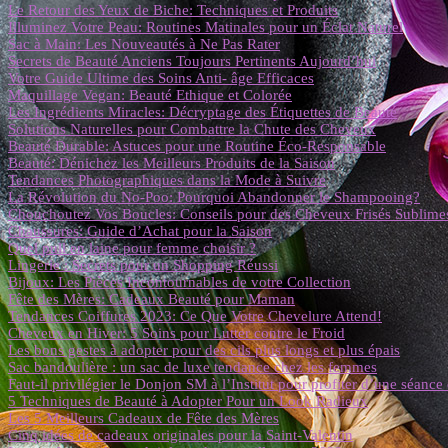
Le Retour des Yeux de Biche: Techniques et Produits
Illuminez Votre Peau: Routines Matinales pour un Éclat Naturel
Sac à Main: Les Nouveautés à Ne Pas Rater
Secrets de Beauté Anciens Toujours Pertinents Aujourd’hui
Votre Guide Ultime des Soins Anti- âge Efficaces
Maquillage Vegan: Beauté Ethique et Colorée
Les Ingrédients Miracles: Décryptage des Étiquettes de Beauté
Solutions Naturelles pour Combattre la Chute des Cheveux
Beauté Durable: Astuces pour une Routine Éco-Responsable
Beauté: Dénichez les Meilleurs Produits de la Saison
Tendances Photographiques dans la Mode à Suivre
La Révolution du No-Poo: Pourquoi Abandonner le Shampooing?
Chouchoutez Vos Boucles: Conseils pour des Cheveux Frisés Sublime
Chaussures: Guide d’Achat pour la Saison
Quel pull en laine pour femme choisir ?
Lingerie : Secrets pour un Shopping Réussi
Bijoux: Les Pièces Incontournables de votre Collection
Fête des Mères: Cadeaux Beauté pour Maman
Tendances Coiffures 2023: Ce Que Votre Chevelure Attend!
Cheveux en Hiver: 5 Soins pour Lutter contre le Froid
Les bons gestes à adopter pour des cils plus longs et plus épais
Sac bandoulière : un sac de luxe tendance chez les femmes
Faut-il privilégier le Donjon SM à l’Institut pour profiter d’une séanc
5 Techniques de Beauté à Adopter Pour un Look Radieux
Les 5 Meilleurs Cadeaux de Fête des Mères
Cinq idées de cadeaux originales pour la Saint-Valentin