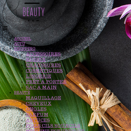
ACCUEIL
ACTU
SHOPPING
ACCESSOIRES
BIJOUX
CHAUSSURES
COSMÉTIQUES
LINGERIE
PRÊT A PORTER
SAC A MAIN
BEAUTÉ
MAQUILLAGE
CHEVEUX
ONGLES
PARFUM
ASTUCES
POILS CILS SOURCILS