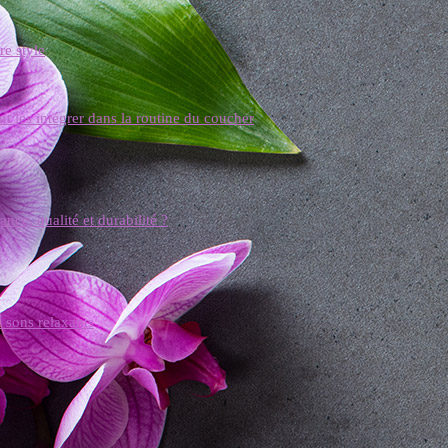
re style
t les intégrer dans la routine du coucher
ce, qualité et durabilité ?
 sons relaxants