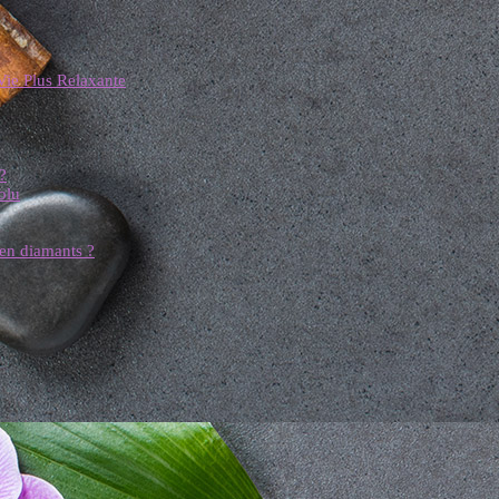
Vie Plus Relaxante
?
olu
 en diamants ?