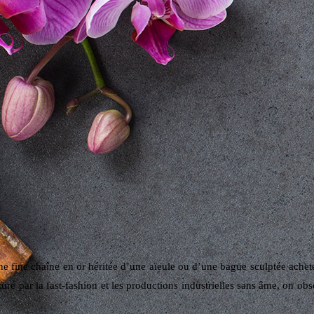
ne fine chaîne en or héritée d’une aïeule ou d’une bague sculptée acheté
é par la fast-fashion et les productions industrielles sans âme, on obser