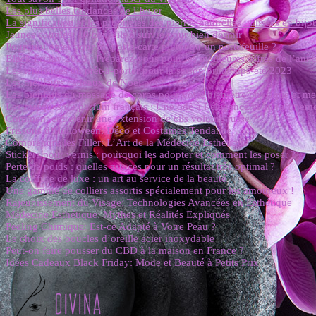
Les plus belles tendances de l’hiver
La signification et les propriétés des pierres naturelles utilisées en bijo
Jeunes couples: 10 conseils à suivre pour bien dormir
Pourquoi opter pour un porte-carte plutôt qu’un portefeuille ?
Black Friday 2023 : Préparez-vous pour les meilleures offres de l’anné
Les tendances du prêt-à-porter pour la saison printemps-été 2023
Les meilleurs cadeaux de Noël pour 2023
Les bienfaits du massage de corps pour votre bien-être physique et me
Les marques du parfum français : Une ode à l’élégance et au raffinem
Comment entretenir une extension de cils volume russe ?
Frissons d’Halloween: Déco et Costumes Tendance
Comprendre les Filler: L’Art de la Médecine Esthétique
Stickers pour vernis : pourquoi les adopter et comment les poser ?
Perte de poids : quelles astuces pour un résultat très optimal ?
La coiffure de luxe : un art au service de la beauté
Une gamme de colliers assortis spécialement pour les amoureux !
Rajeunissement du Visage: Technologies Avancées en Esthétique
Médecine Esthétique: Mythes et Réalités Expliqués
Peeling Chimique: Est-ce Adapté à Votre Peau ?
Le choix des boucles d’oreille acier inoxydable
Peut-on faire pousser du CBD à la maison en France ?
Idées Cadeaux Black Friday: Mode et Beauté à Petits Prix