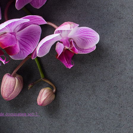
s
e de domination soft ?