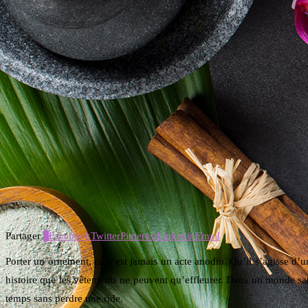
Partager
0
Facebook
Twitter
Pinterest
Linkedin
Email
Porter un ornement, ce n’est jamais un acte anodin. Qu’il s’agisse d’u
histoire que les vêtements ne peuvent qu’effleurer. Dans un monde satur
temps sans perdre une ride.