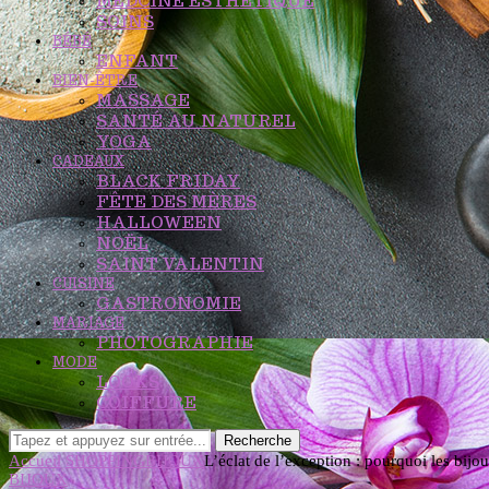
MEDCINE ESTHETIQUE
SOINS
BÉBÉ
ENFANT
BIEN-ÊTRE
MASSAGE
SANTÉ AU NATUREL
YOGA
CADEAUX
BLACK FRIDAY
FÊTE DES MÈRES
HALLOWEEN
NOËL
SAINT VALENTIN
CUISINE
GASTRONOMIE
MARIAGE
PHOTOGRAPHIE
MODE
LOOKS
COIFFURE
Recherche
Accueil
SHOPPING
BIJOUX
L’éclat de l’exception : pourquoi les bijou
BIJOUX