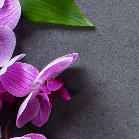
uterie
e !
ntal
ent