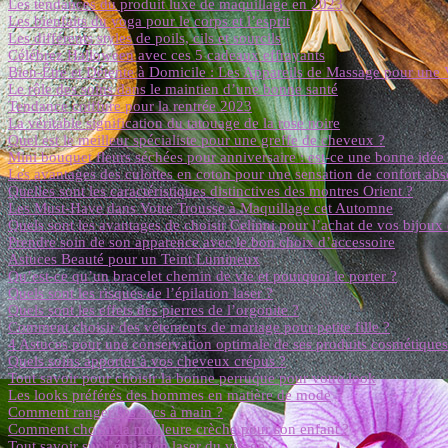
Les tendances du produit luxe de maquillage en 2023
Les bienfaits du yoga pour le corps et l’esprit
Les différents styles de poils, cils et sourcils
Célébrez Halloween avec ces 5 cadeaux effrayants
Bien-Être et Détente à Domicile : Les Appareils de Massage pour une 
Le rôle des soins dans le maintien d’une bonne santé
Tendance coiffure pour la rentrée 2023
La véritable signification du tatouage de la rose noire
Quel est le meilleur spécialiste pour une greffe de cheveux ?
Mini bouquet fleurs séchées pour anniversaire : est-ce une bonne idée 
Les avantages des culottes en coton pour une sensation de confort abs
Quelles sont les caractéristiques distinctives des montres Orient ?
Les Must-Have dans Votre Trousse à Maquillage cet Automne
Quels sont les avantages de choisir Celinni pour l’achat de vos bijoux
Prendre soin de son apparence avec le bon choix d’accessoire
Astuces Beauté pour un Teint Lumineux
Qu’est-ce qu’un bracelet chemin de vie et pourquoi le porter ?
Quels sont les risques de l’épilation laser ?
Quels sont les effets des pierres de l’orgonite ?
Comment choisir des vêtements de mariage pour petite fille ?
4 Astuces pour une conservation optimale de ses produits cosmétiques
Quels soins apporter à vos cheveux crépus ?
Tout savoir pour choisir la bonne perruque pour votre look
Les looks préférés des hommes en matière de mode
Comment ranger ses sacs à main ?
Comment choisir la meilleure crèche pour son enfant ?
Tout savoir sur l’épilation laser du visage