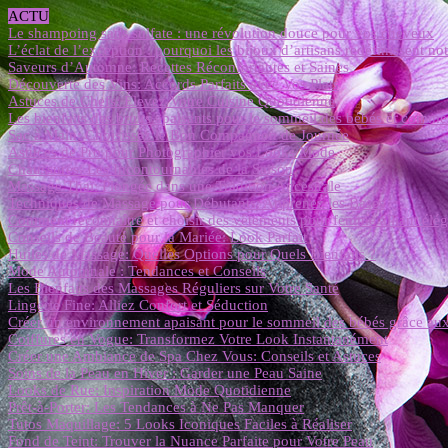
ACTU
Le shampoing sans sulfate : une révolution douce pour vos cheveux
L’éclat de l’exception : pourquoi les bijoux d’artisans redéfinissent not
Saveurs d’Automne: Recettes Réconfortantes et Saines
Découverte des Vins: Accords Parfaits avec Vos Plats
Astuces de Chefs: Élevez Votre Cuisine Quotidienne
Les bienfaits des bruits apaisants pour le sommeil des bébés et commen
Sac à Main: Choisissez le Bon Compagnon de Journée
Astuces de Pro pour Photographier vos Looks Mode
Chaussures: Les Incontournables de la Saison
Massage Thaï: Plongée dans une Tradition Ancestrale
Techniques de Massage pour Débutants: Apprenez les Bases
Comment reconnaître et choisir des vêtements pour femme alliant élégan
Conseils de Beauté pour la Mariée: Look Parfait
Huiles de Massage: Quelles Options pour Quels Bienfaits ?
Mode Automnale : Tendances et Conseils
Les Bienfaits des Massages Réguliers sur Votre Santé
Lingerie Fine: Alliez Confort et Séduction
Créer un environnement apaisant pour le sommeil des bébés grâce aux
Coiffures en Vogue: Transformez Votre Look Instantanément
Créer une Ambiance de Spa Chez Vous: Conseils et Astuces
Soins de la Peau en Hiver : Garder une Peau Saine
Looks de Rue: Inspiration Mode Quotidienne
Prêt-à-Porter: Les Tendances à Ne Pas Manquer
Tutos Maquillage: 5 Looks Iconiques Faciles à Réaliser
Fond de Teint: Trouver la Nuance Parfaite pour Votre Peau