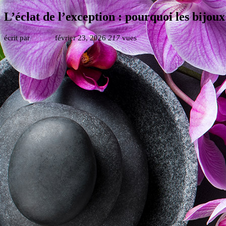
L’éclat de l’exception : pourquoi les bijoux
écrit par
Divina
février 23, 2026
217
vues