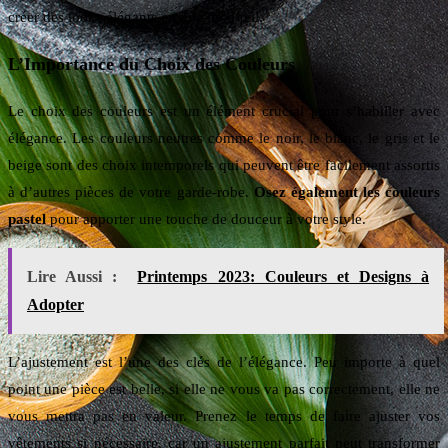
créer des looks élégants en un clin d’œil.
L’Importance du Choix des Couleurs
Le choix des couleurs est un élément crucial pour s’habiller avec
élégance. Les couleurs neutres comme le noir, le blanc, le gris et le
beige sont des choix intemporels qui peuvent être facilement assortis
à d’autres pièces de votre garde-robe.
Osez également les couleurs
pastel
pour apporter une touche de douceur à votre style.
Lire Aussi :
Printemps 2023: Couleurs et Designs à
Adopter
L’ajustement est l’une des clés de l’élégance. Peu importe à quel
point une pièce est belle, si elle ne vous va pas correctement, elle ne
vous mettra pas en valeur. Prenez le temps de faire ajuster vos
vêtements si nécessaire, car un ajustement parfait peut transformer