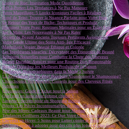
Looks de Rue: Inspiration Mode Quotidienne
Prêt-à-Porter: Les Tendances à Ne Pas Manquer
Tutos Maquillage: 5 Looks Iconiques Faciles à Réaliser
Fond de Teint: Trouver la Nuance Parfaite pour Votre Peau
Le Retour des Yeux de Biche: Techniques et Produits
Illuminez Votre Peau: Routines Matinales pour un Éclat Naturel
Sac à Main: Les Nouveautés à Ne Pas Rater
Secrets de Beauté Anciens Toujours Pertinents Aujourd’hui
Votre Guide Ultime des Soins Anti- âge Efficaces
Maquillage Vegan: Beauté Ethique et Colorée
Les Ingrédients Miracles: Décryptage des Étiquettes de Beauté
Solutions Naturelles pour Combattre la Chute des Cheveux
Beauté Durable: Astuces pour une Routine Éco-Responsable
Beauté: Dénichez les Meilleurs Produits de la Saison
Tendances Photographiques dans la Mode à Suivre
La Révolution du No-Poo: Pourquoi Abandonner le Shampooing?
Chouchoutez Vos Boucles: Conseils pour des Cheveux Frisés
Sublimes
Chaussures: Guide d’Achat pour la Saison
Quel pull en laine pour femme choisir ?
Lingerie : Secrets pour un Shopping Réussi
Bijoux: Les Pièces Incontournables de votre Collection
Fête des Mères: Cadeaux Beauté pour Maman
Tendances Coiffures 2023: Ce Que Votre Chevelure Attend!
Cheveux en Hiver: 5 Soins pour Lutter contre le Froid
Les bons gestes à adopter pour des cils plus longs et plus épais