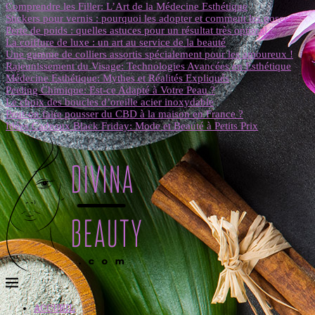
Comprendre les Filler: L’Art de la Médecine Esthétique
Stickers pour vernis : pourquoi les adopter et comment les poser ?
Perte de poids : quelles astuces pour un résultat très optimal ?
La coiffure de luxe : un art au service de la beauté
Une gamme de colliers assortis spécialement pour les amoureux !
Rajeunissement du Visage: Technologies Avancées en Esthétique
Médecine Esthétique: Mythes et Réalités Expliqués
Peeling Chimique: Est-ce Adapté à Votre Peau ?
Le choix des boucles d’oreille acier inoxydable
Peut-on faire pousser du CBD à la maison en France ?
Idées Cadeaux Black Friday: Mode et Beauté à Petits Prix
ACCUEIL