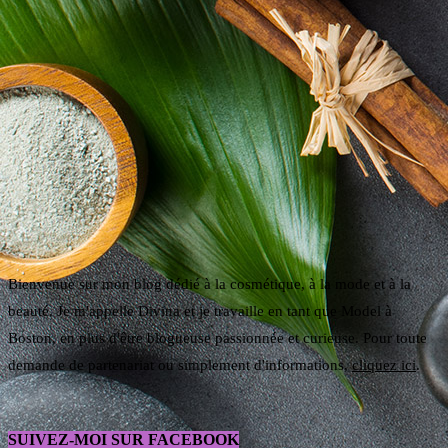
Bienvenue sur mon blog dédié à la cosmétique, à la mode et à la
beauté. Je m'appelle Divina et je travaille en tant que Model à
Boston, en plus d'être blogueuse passionnée et curieuse. Pour toute
demande de partenariat ou simplement d'informations,
cliquez ici
.
SUIVEZ-MOI SUR FACEBOOK