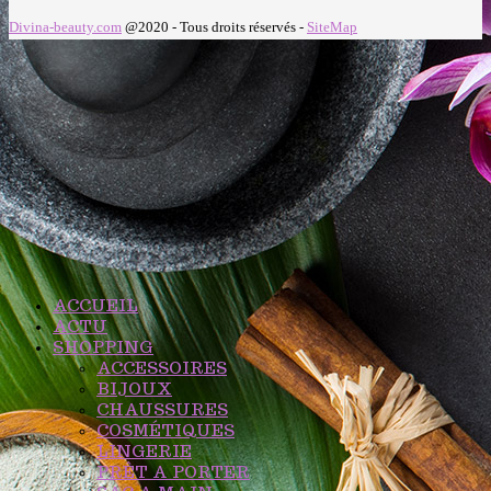
Divina-beauty.com
@2020 - Tous droits réservés -
SiteMap
ACCUEIL
ACTU
SHOPPING
ACCESSOIRES
BIJOUX
CHAUSSURES
COSMÉTIQUES
LINGERIE
PRÊT A PORTER