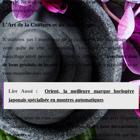
du style
. Ne sous-estimez pas l’impact qu’ils peuvent avoir sur votre
apparence globale.
L’Art de la Coiffure et du Maquillage
N’oublions pas l’importance de la coiffure et du maquillage dans
votre quête de chic au quotidien. Une coiffure soignée et un
maquillage subtil peuvent faire toute la différence.
Investissez dans
de bons produits de beauté
et prenez le temps de vous coiffer et de
vous maquiller avec soin.
Lire Aussi :
Orient, la meilleure marque horlogère
japonais spécialisée en montres automatiques
Messieurs, nous ne vous avons pas oubliés. S’habiller avec élégance
au quotidien s’applique également à vous.
Optez pour des costumes
bien ajustés
et des chemises de qualité. Les accessoires tels que des