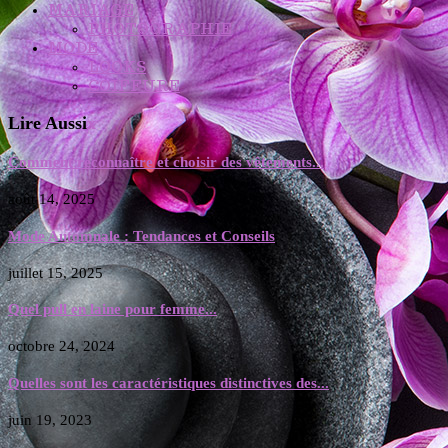
MARIAGE
PHOTOGRAPHIE
MODE
LOOKS
COIFFURE
Lire Aussi
x
Comment reconnaître et choisir des vêtements...
août 14, 2025
Mode Automnale : Tendances et Conseils
juillet 15, 2025
Quel pull en laine pour femme...
octobre 24, 2024
Quelles sont les caractéristiques distinctives des...
juin 19, 2023