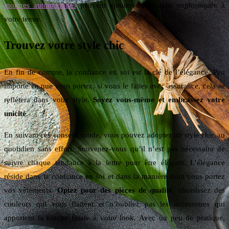
montres automatiques
peuvent ajouter une touche sophistiquée à
votre tenue.
Trouvez votre style chic
En fin de compte, la confiance en soi est la clé de l’élégance. Peu
importe ce que vous portez, si vous le faites avec assurance, cela se
reflétera dans votre style.
Soyez vous-même et embrassez votre
unicité
.
En suivant ces conseils mode, vous pouvez adopter un style chic au
quotidien sans effort. Souvenez-vous qu’il n’est pas nécessaire de
suivre chaque tendance à la lettre pour être élégant. L’élégance
réside dans la confiance en soi et dans la manière dont vous portez
vos vêtements.
Optez pour des pièces de qualité
, choisissez des
couleurs qui vous flattent et n’oubliez pas les accessoires qui
apportent la touche finale à votre look. Avec un peu de pratique,