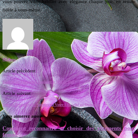
vous pouvez vous habiller avec élégance chaque jour, en restant
fidèle à vous-même.
Mialisoa
Article prècèdent
Séances de Yoga pour Soulager le Mal de Dos
Article suivant
Yoga et Productivité: Augmentez Votre Efficacité au Quotidien
Vous aimerez aussi
Comment reconnaître et choisir des vêtements pour
femme...