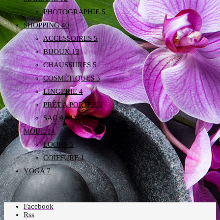
PHOTOGRAPHIE
5
SHOPPING
40
ACCESSOIRES
5
BIJOUX
13
CHAUSSURES
5
COSMÉTIQUES
3
LINGERIE
4
PRÊT A PORTER
3
SAC A MAIN
5
MODE
14
LOOKS
5
COIFFURE
1
YOGA
7
Facebook
Rss