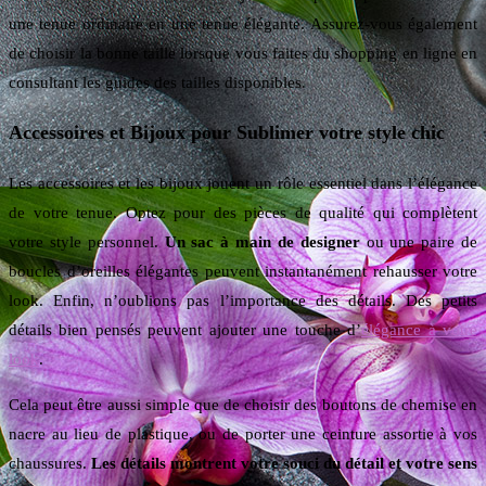
une tenue ordinaire en une tenue élégante. Assurez-vous également
de choisir la bonne taille lorsque vous faites du shopping en ligne en
consultant les guides des tailles disponibles.
Accessoires et Bijoux pour Sublimer votre style chic
Les accessoires et les bijoux jouent un rôle essentiel dans l’élégance
de votre tenue. Optez pour des pièces de qualité qui complètent
votre style personnel.
Un sac à main de designer
ou une paire de
boucles d’oreilles élégantes peuvent instantanément rehausser votre
look. Enfin, n’oublions pas l’importance des détails. Des petits
détails bien pensés peuvent ajouter une touche d’
élégance à votre
look
.
Cela peut être aussi simple que de choisir des boutons de chemise en
nacre au lieu de plastique, ou de porter une ceinture assortie à vos
chaussures.
Les détails montrent votre souci du détail et votre sens