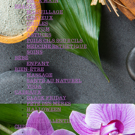
SAC A MAIN
BEAUTÉ
MAQUILLAGE
CHEVEUX
ONGLES
PARFUM
ASTUCES
POILS CILS SOURCILS
MEDCINE ESTHETIQUE
SOINS
BÉBÉ
ENFANT
BIEN-ÊTRE
MASSAGE
SANTÉ AU NATUREL
YOGA
CADEAUX
BLACK FRIDAY
FÊTE DES MÈRES
HALLOWEEN
NOËL
SAINT VALENTIN
CUISINE
GASTRONOMIE