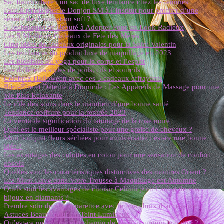
Sac bandoulière : un sac de luxe tendance chez les femmes
Faut-il privilégier le Donjon SM à l’Institut pour profiter d’une
séance de domination soft ?
5 Techniques de Beauté à Adopter Pour un Look Radieux
Les 5 Meilleurs Cadeaux de Fête des Mères
Cinq idées de cadeaux originales pour la Saint-Valentin
Les tendances du produit luxe de maquillage en 2023
Les bienfaits du yoga pour le corps et l’esprit
Les différents styles de poils, cils et sourcils
Célébrez Halloween avec ces 5 cadeaux effrayants
Bien-Être et Détente à Domicile : Les Appareils de Massage pour une
Vie Plus Relaxante
Le rôle des soins dans le maintien d’une bonne santé
Tendance coiffure pour la rentrée 2023
La véritable signification du tatouage de la rose noire
Quel est le meilleur spécialiste pour une greffe de cheveux ?
Mini bouquet fleurs séchées pour anniversaire : est-ce une bonne
idée ?
Les avantages des culottes en coton pour une sensation de confort
absolu
Quelles sont les caractéristiques distinctives des montres Orient ?
Les Must-Have dans Votre Trousse à Maquillage cet Automne
Quels sont les avantages de choisir Celinni pour l’achat de vos
bijoux en diamants ?
Prendre soin de son apparence avec le bon choix d’accessoire
Astuces Beauté pour un Teint Lumineux
Qu’est-ce qu’un bracelet chemin de vie et pourquoi le porter ?