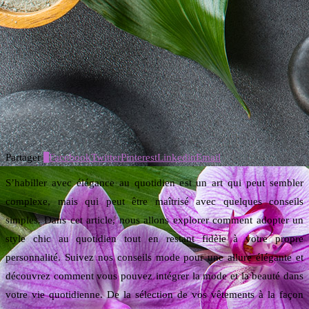
Partager
0
Facebook
Twitter
Pinterest
Linkedin
Email
S’habiller avec élégance au quotidien est un art qui peut sembler
complexe, mais qui peut être maîtrisé avec quelques conseils
simples. Dans cet article, nous allons explorer comment adopter un
style chic au quotidien tout en restant fidèle à votre propre
personnalité. Suivez nos conseils mode pour une allure élégante et
découvrez comment vous pouvez intégrer la mode et la beauté dans
votre vie quotidienne. De la sélection de vos vêtements à la façon