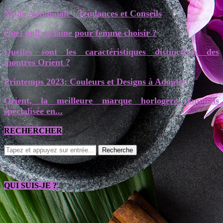
Mode Automnale : Tendances et Conseils
Quel pull en laine pour femme choisir ?
Quelles sont les caractéristiques distinctives des
montres Orient ?
Printemps 2023: Couleurs et Designs à Adopter
Orient, la meilleure marque horlogère japonais
spécialisée en...
RECHERCHER
QUI SUIS-JE ?