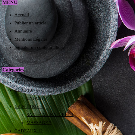
MENU
Accueil
Publier un article
Annuaire
Mentions Légales
Signaler un contenu illicite
Categories
ACTU
3
BÉBÉ
10
ENFANT
4
BIEN-ÊTRE
16
SANTÉ AU NATUREL
1
MASSAGE
7
CADEAUX
12