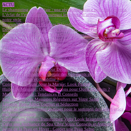
ACTU
Le shampoing sans sulfate : une révolution douce pour vos cheveux
L’éclat de l’exception : pourquoi les bijoux d’artisans redéfinissent
notre style
Saveurs d’Automne: Recettes Réconfortantes et Saines
Découverte des Vins: Accords Parfaits avec Vos Plats
Astuces de Chefs: Élevez Votre Cuisine Quotidienne
Les bienfaits des bruits apaisants pour le sommeil des bébés et
comment les intégrer dans la routine du coucher
Sac à Main: Choisissez le Bon Compagnon de Journée
Astuces de Pro pour Photographier vos Looks Mode
Chaussures: Les Incontournables de la Saison
Massage Thaï: Plongée dans une Tradition Ancestrale
Techniques de Massage pour Débutants: Apprenez les Bases
Comment reconnaître et choisir des vêtements pour femme alliant
élégance, qualité et durabilité ?
Conseils de Beauté pour la Mariée: Look Parfait
Huiles de Massage: Quelles Options pour Quels Bienfaits ?
Mode Automnale : Tendances et Conseils
Les Bienfaits des Massages Réguliers sur Votre Santé
Lingerie Fine: Alliez Confort et Séduction
Créer un environnement apaisant pour le sommeil des bébés grâce
aux sons relaxants
Coiffures en Vogue: Transformez Votre Look Instantanément
Créer une Ambiance de Spa Chez Vous: Conseils et Astuces
Soins de la Peau en Hiver : Garder une Peau Saine