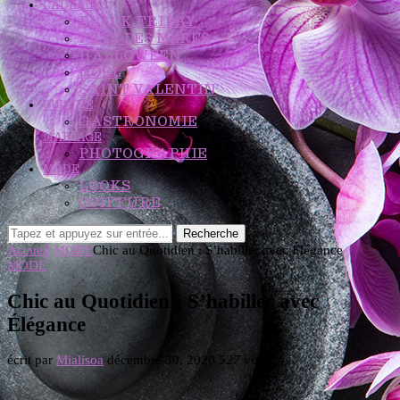
CADEAUX
BLACK FRIDAY
FÊTE DES MÈRES
HALLOWEEN
NOËL
SAINT VALENTIN
CUISINE
GASTRONOMIE
MARIAGE
PHOTOGRAPHIE
MODE
LOOKS
COIFFURE
Recherche
Accueil
MODE
Chic au Quotidien : S’habiller avec Élégance
MODE
Chic au Quotidien : S’habiller avec
Élégance
écrit par
Mialisoa
décembre 30, 2020
527
vues