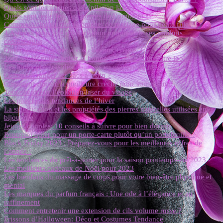
Quels sont les risques de l’épilation laser ?
Quels sont les effets des pierres de l’orgonite ?
Comment choisir des vêtements de mariage pour petite fille ?
4 Astuces pour une conservation optimale de ses produits
cosmétiques
Quels soins apporter à vos cheveux crépus ?
Tout savoir pour choisir la bonne perruque pour votre look
Les looks préférés des hommes en matière de mode
Comment ranger ses sacs à main ?
Comment choisir la meilleure crèche pour son enfant ?
Tout savoir sur l’épilation laser du visage
Les plus belles tendances de l’hiver
La signification et les propriétés des pierres naturelles utilisées en
bijouterie
Jeunes couples: 10 conseils à suivre pour bien dormir
Pourquoi opter pour un porte-carte plutôt qu’un portefeuille ?
Black Friday 2023 : Préparez-vous pour les meilleures offres de
l’année !
Les tendances du prêt-à-porter pour la saison printemps-été 2023
Les meilleurs cadeaux de Noël pour 2023
Les bienfaits du massage de corps pour votre bien-être physique et
mental
Les marques du parfum français : Une ode à l’élégance et au
raffinement
Comment entretenir une extension de cils volume russe ?
Frissons d’Halloween: Déco et Costumes Tendance