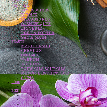
ACTU
SHOPPING
ACCESSOIRES
BIJOUX
CHAUSSURES
COSMÉTIQUES
LINGERIE
PRÊT A PORTER
SAC A MAIN
BEAUTÉ
MAQUILLAGE
CHEVEUX
ONGLES
PARFUM
ASTUCES
POILS CILS SOURCILS
MEDCINE ESTHETIQUE
SOINS
BÉBÉ
ENFANT
BIEN-ÊTRE
MASSAGE
SANTÉ AU NATUREL
YOGA