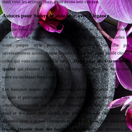
dont vous les accessoirisez, nous avons tout couvert.
Astuces pour Suivre le style chic avec Élégance
Lorsque vous cherchez à suivre la mode tout en restant élégante, il
est essentiel de trouver un équilibre entre les tendances actuelles et
votre propre style personnel. L’élégance ne signifie pas
nécessairement suivre chaque tendance à la lettre, mais plutôt choisir
celles qui vous conviennent le mieux.
Optez pour des vêtements de
qualité
qui résistent à l’épreuve du temps, comme une belle robe
noire ou un blazer bien coupé.
Les basiques jouent un rôle essentiel dans la création d’un look
élégant et polyvalent. Une garde-robe bien équipée comprend des
articles intemporels tels que des chemises blanches, des pantalons
noirs et des jeans bien ajustés. Ces pièces peuvent être facilement
assorties avec d’autres vêtements et servir de base pour différentes
tenues.
Investir dans des basiques de qualité
vous permettra de