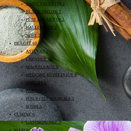
SAINT VALENTIN
2
BLACK FRIDAY
2
FÊTE DES MÈRES
2
HALLOWEEN
2
NOËL
2
BEAUTÉ
60
ASTUCES
2
CHEVEUX
16
MAQUILLAGE
6
MEDCINE ESTHETIQUE
6
ONGLES
5
PARFUM
6
POILS CILS SOURCILS
3
SOINS
5
CUISINE
6
GASTRONOMIE
2
MARIAGE
12