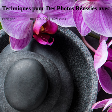
Techniques pour Des Photos Réussies avec
écrit par
Mialisoa
mai 20, 2021
428
vues