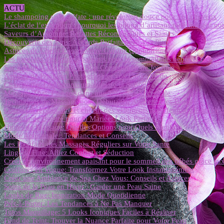
ACTU
Le shampoing sans sulfate : une révolution douce pour vos cheveux
L’éclat de l’exception : pourquoi les bijoux d’artisans redéfinissent not
Saveurs d’Automne: Recettes Réconfortantes et Saines
Découverte des Vins: Accords Parfaits avec Vos Plats
Astuces de Chefs: Élevez Votre Cuisine Quotidienne
Les bienfaits des bruits apaisants pour le sommeil des bébés et commen
Sac à Main: Choisissez le Bon Compagnon de Journée
Astuces de Pro pour Photographier vos Looks Mode
Chaussures: Les Incontournables de la Saison
Massage Thaï: Plongée dans une Tradition Ancestrale
Techniques de Massage pour Débutants: Apprenez les Bases
Comment reconnaître et choisir des vêtements pour femme alliant élégan
Conseils de Beauté pour la Mariée: Look Parfait
Huiles de Massage: Quelles Options pour Quels Bienfaits ?
Mode Automnale : Tendances et Conseils
Les Bienfaits des Massages Réguliers sur Votre Santé
Lingerie Fine: Alliez Confort et Séduction
Créer un environnement apaisant pour le sommeil des bébés grâce aux
Coiffures en Vogue: Transformez Votre Look Instantanément
Créer une Ambiance de Spa Chez Vous: Conseils et Astuces
Soins de la Peau en Hiver : Garder une Peau Saine
Looks de Rue: Inspiration Mode Quotidienne
Prêt-à-Porter: Les Tendances à Ne Pas Manquer
Tutos Maquillage: 5 Looks Iconiques Faciles à Réaliser
Fond de Teint: Trouver la Nuance Parfaite pour Votre Peau