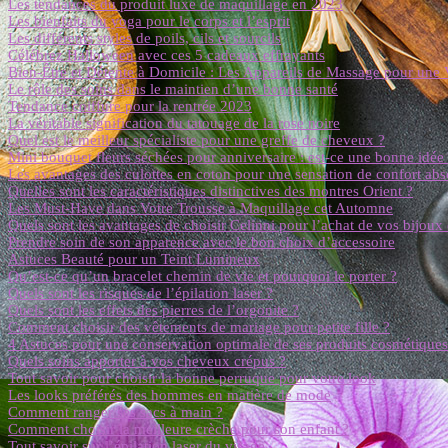
Les tendances du produit luxe de maquillage en 2023
Les bienfaits du yoga pour le corps et l’esprit
Les différents styles de poils, cils et sourcils
Célébrez Halloween avec ces 5 cadeaux effrayants
Bien-Être et Détente à Domicile : Les Appareils de Massage pour une 
Le rôle des soins dans le maintien d’une bonne santé
Tendance coiffure pour la rentrée 2023
La véritable signification du tatouage de la rose noire
Quel est le meilleur spécialiste pour une greffe de cheveux ?
Mini bouquet fleurs séchées pour anniversaire : est-ce une bonne idée 
Les avantages des culottes en coton pour une sensation de confort abs
Quelles sont les caractéristiques distinctives des montres Orient ?
Les Must-Have dans Votre Trousse à Maquillage cet Automne
Quels sont les avantages de choisir Celinni pour l’achat de vos bijoux
Prendre soin de son apparence avec le bon choix d’accessoire
Astuces Beauté pour un Teint Lumineux
Qu’est-ce qu’un bracelet chemin de vie et pourquoi le porter ?
Quels sont les risques de l’épilation laser ?
Quels sont les effets des pierres de l’orgonite ?
Comment choisir des vêtements de mariage pour petite fille ?
4 Astuces pour une conservation optimale de ses produits cosmétiques
Quels soins apporter à vos cheveux crépus ?
Tout savoir pour choisir la bonne perruque pour votre look
Les looks préférés des hommes en matière de mode
Comment ranger ses sacs à main ?
Comment choisir la meilleure crèche pour son enfant ?
Tout savoir sur l’épilation laser du visage