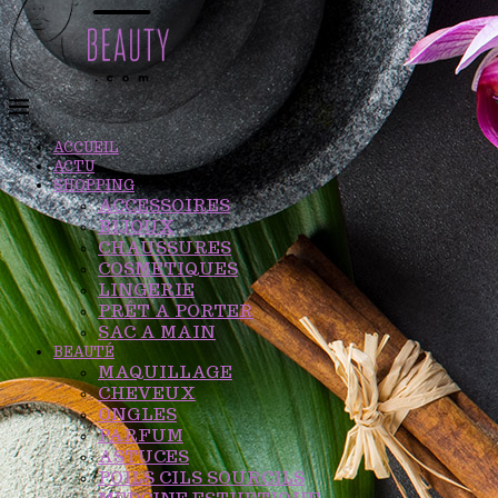
ACCUEIL
ACTU
SHOPPING
ACCESSOIRES
BIJOUX
CHAUSSURES
COSMÉTIQUES
LINGERIE
PRÊT A PORTER
SAC A MAIN
BEAUTÉ
MAQUILLAGE
CHEVEUX
ONGLES
PARFUM
ASTUCES
POILS CILS SOURCILS