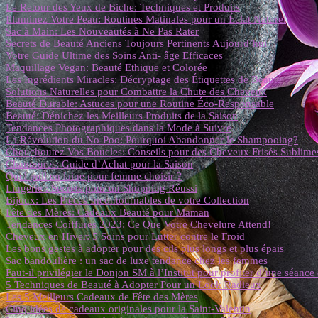
Le Retour des Yeux de Biche: Techniques et Produits
Illuminez Votre Peau: Routines Matinales pour un Éclat Naturel
Sac à Main: Les Nouveautés à Ne Pas Rater
Secrets de Beauté Anciens Toujours Pertinents Aujourd’hui
Votre Guide Ultime des Soins Anti- âge Efficaces
Maquillage Vegan: Beauté Ethique et Colorée
Les Ingrédients Miracles: Décryptage des Étiquettes de Beauté
Solutions Naturelles pour Combattre la Chute des Cheveux
Beauté Durable: Astuces pour une Routine Éco-Responsable
Beauté: Dénichez les Meilleurs Produits de la Saison
Tendances Photographiques dans la Mode à Suivre
La Révolution du No-Poo: Pourquoi Abandonner le Shampooing?
Chouchoutez Vos Boucles: Conseils pour des Cheveux Frisés Sublime
Chaussures: Guide d’Achat pour la Saison
Quel pull en laine pour femme choisir ?
Lingerie : Secrets pour un Shopping Réussi
Bijoux: Les Pièces Incontournables de votre Collection
Fête des Mères: Cadeaux Beauté pour Maman
Tendances Coiffures 2023: Ce Que Votre Chevelure Attend!
Cheveux en Hiver: 5 Soins pour Lutter contre le Froid
Les bons gestes à adopter pour des cils plus longs et plus épais
Sac bandoulière : un sac de luxe tendance chez les femmes
Faut-il privilégier le Donjon SM à l’Institut pour profiter d’une séanc
5 Techniques de Beauté à Adopter Pour un Look Radieux
Les 5 Meilleurs Cadeaux de Fête des Mères
Cinq idées de cadeaux originales pour la Saint-Valentin