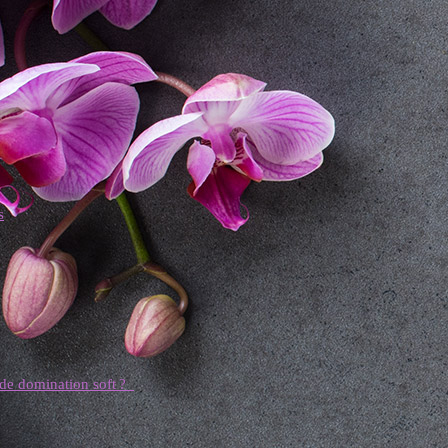
s
e de domination soft ?