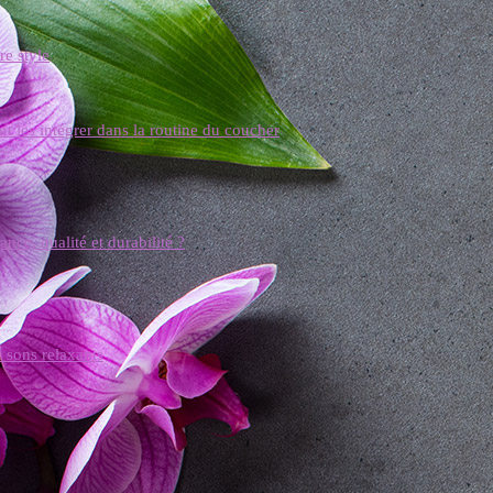
re style
t les intégrer dans la routine du coucher
ce, qualité et durabilité ?
 sons relaxants