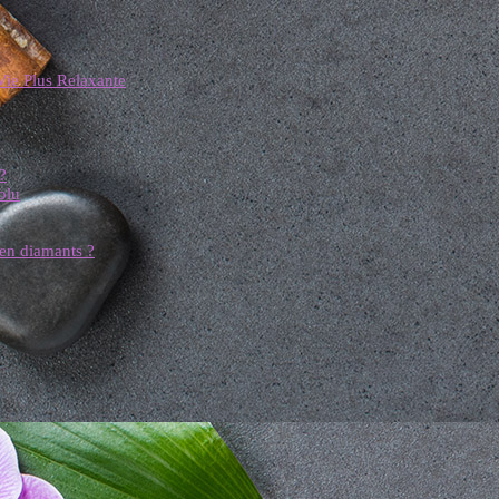
Vie Plus Relaxante
?
olu
 en diamants ?