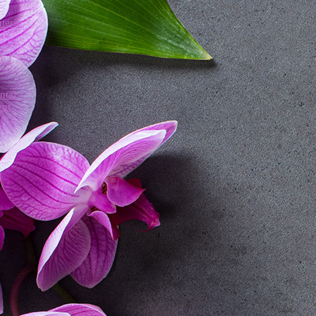
uterie
e !
ntal
ent