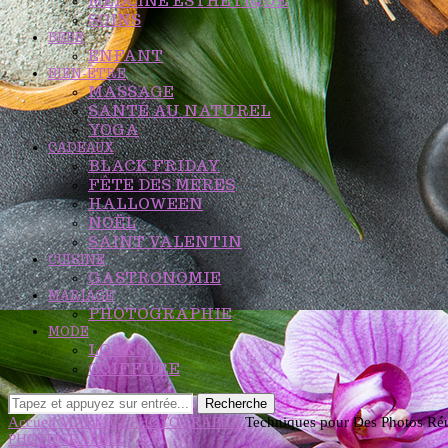
MEDCINE ESTHETIQUE
SOINS
BÉBÉ
ENFANT
BIEN-ÊTRE
MASSAGE
SANTÉ AU NATUREL
YOGA
CADEAUX
BLACK FRIDAY
FÊTE DES MÈRES
HALLOWEEN
NOËL
SAINT VALENTIN
CUISINE
GASTRONOMIE
MARIAGE
PHOTOGRAPHIE
MODE
LOOKS
COIFFURE
Recherche
Accueil
MARIAGE
PHOTOGRAPHIE
Techniques pour Des Photos Réu
PHOTOGRAPHIE