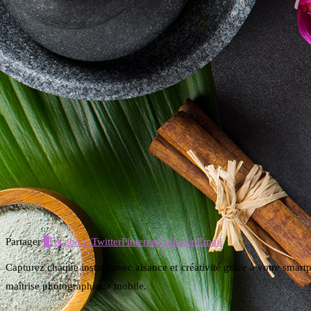
Partager
0
Facebook
Twitter
Pinterest
Linkedin
Email
Capturez chaque instant avec aisance et créativité grâce à votre smar
maîtrise photographique mobile.